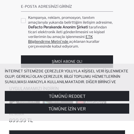
E-POSTA ADRESINIZI GIRINIZ
Kampanya, reklam, promosyon, tanıtım
amaçlarıyla yukarıda belirttiğim iletişim adresime,
DeFacto Perakende Anonim Şirketi
tarafından
ticari elektronik ileti gönderilmesini ve kişisel
verilerimin bu amaçla işlenmesini
ETK
Bilgilendirme Metni’nde
açıklanan kurallar
çerçevesinde kabul ediyorum.
ŞIMDI ABONE OL!
İNTERNET SITEMIZDE ÇEREZLER YOLUYLA KIŞISEL VERI IŞLENMEKTE
OLUP; GEREKLI OLAN ÇEREZLER, BILGI TOPLUMU HIZMETLERININ
SUNULMASI AMACIYLA KULLANILMAKTADIR. DIĞER BIRINCI VE
ÜÇÜNCÜ TARAF ÇEREZLER ISE SIZE DAHA IYI BIR ALIŞVERIŞ
UYGULAMAMIZI İNDIRIN
DENEYIMI SUNULABILMESI, SITEMIZIN DAHA IŞLEVSEL KILINMASI VE
TÜMÜNÜ REDDET
KIŞISELLEŞTIRMESI VE AÇIK RIZA VERMENIZ HALINDE, SIZLERE
YÖNELIK PAZARLAMA FAALIYETLERININ YAPILMASI AMAÇLARIYLA
TÜMÜNE İZIN VER
SINIRLI OLARAK KULLANILACAKTIR. ÇEREZLERE DAIR TERCIHLERINIZI
%100 PAMUK A KESIM JEAN MINI ETEK
ÇEREZ TERCIHLERI
PANELI ARACILIĞIYLA HER ZAMAN YÖNETEBILIR,
KIZ BEBEK
ÇEREZLERLE ILGILI DAHA DETAYLI BILGIYE
ÇEREZ AYDINLATMA
899.99 TL
POPÜLER KATEGORILER
METNI
’NDEN ULAŞABILIRSINIZ.
FAVORILERE EKLENDI
GELINCE HABER VER
SEPETE EKLENIYOR
SEPETE EKLENDI