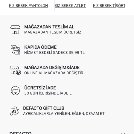
KIZ BEBEK PANTOLON
KIZ BEBEK ATLET
KIZ BEBEK TIŞÖRT
MAĞAZADAN TESLIM AL
MAĞAZADAN TESLIM ÜCRETSIZ
KAPIDA ÖDEME
HIZMET BEDELI SADECE 39,99 TL
MAĞAZADA DEĞIŞIM&İADE
ONLINE AL MAĞAZADA DEĞIŞTIR
ÜCRETSIZ IADE
30 GÜN IÇERISINDE IADE ET
DEFACTO GIFT CLUB
AYRICALIKLARLA YENILEN, EĞLEN, DEVAM ET!