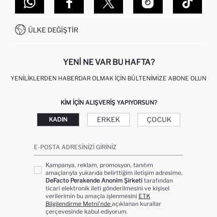
DEFACTO TEKNOLOJI
GIFT CLUB SIKÇA SORULAN SORULAR
İLETIŞIM FORMU
SITEMAP
İŞLEM REHBERI
MÜŞTERI HIZMETLERI
0850 333 22 86
KAMPANYALAR
ÜLKE DEĞIŞTIR
KIŞISEL VERILERIN KORUNMASI VE GIZLILIK
YENI NE VAR BU HAFTA?
YENILIKLERDEN HABERDAR OLMAK İÇIN BÜLTENIMIZE ABONE OLUN
KIM IÇIN ALIŞVERIŞ YAPIYORSUN?
ERKEK
ÇOCUK
KADIN
E-POSTA ADRESINIZI GIRINIZ
Kampanya, reklam, promosyon, tanıtım
amaçlarıyla yukarıda belirttiğim iletişim adresime,
DeFacto Perakende Anonim Şirketi
tarafından
ticari elektronik ileti gönderilmesini ve kişisel
verilerimin bu amaçla işlenmesini
ETK
Bilgilendirme Metni’nde
açıklanan kurallar
çerçevesinde kabul ediyorum.