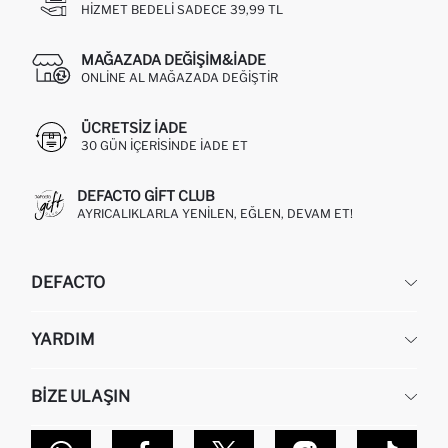
HIZMET BEDELI SADECE 39,99 TL
MAĞAZADA DEĞIŞIM&İADE
ONLINE AL MAĞAZADA DEĞIŞTIR
ÜCRETSIZ IADE
30 GÜN IÇERISINDE IADE ET
DEFACTO GIFT CLUB
AYRICALIKLARLA YENILEN, EĞLEN, DEVAM ET!
DEFACTO
KURUMSAL
YARDIM
HAKKIMIZDA
İNSAN KAYNAKLARI
SIKÇA SORULAN SORULAR
BIZE ULAŞIN
KURUMSAL SATIŞ
SIPARIŞIMI NASIL TAKIP EDERIM?
TOPTAN SATIŞ (WHOLESALE PARTNER)
NASIL İADE EDERIM?
MAĞAZALARIMIZ