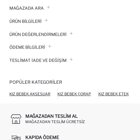
MAĞAZADA ARA
ÜRÜN BILGILERI
ÜRÜN DEĞERLENDİRMELERİ
ÖDEME BİLGİLERİ
TESLIMAT İADE VE DEĞIŞIM
POPÜLER KATEGORILER
KIZ BEBEK AKSESUAR
KIZ BEBEK ÇORAP
KIZ BEBEK ETEK
K
MAĞAZADAN TESLIM AL
MAĞAZADAN TESLIM ÜCRETSIZ
KAPIDA ÖDEME