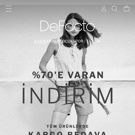
KADIN
ERKEK
ÇOCUK
SPOR | TEKNİK