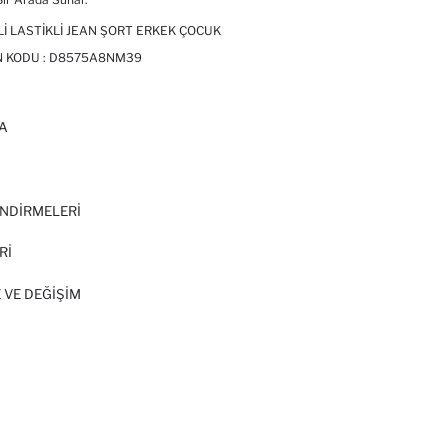
I LASTIKLI JEAN ŞORT ERKEK ÇOCUK
N KODU :
D8575A8NM39
A
I
NDİRMELERİ
Rİ
 VE DEĞIŞIM