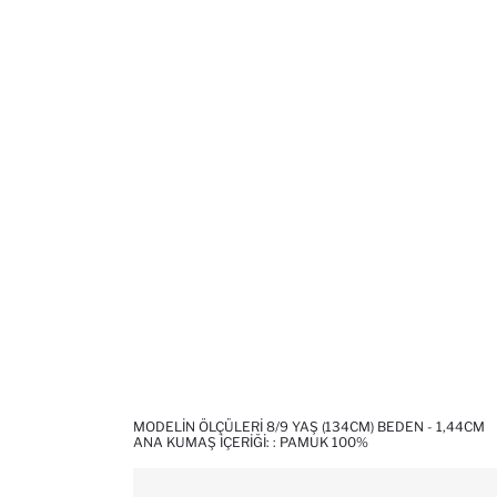
MODELIN ÖLÇÜLERI 8/9 YAŞ (134CM) BEDEN - 1,44CM
ANA KUMAŞ İÇERIĞI: : PAMUK 100%