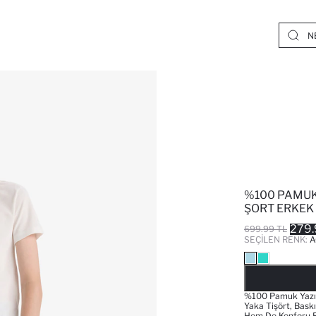
%100 PAMUK 
ŞORT ERKEK
279.
699.99 TL
SEÇILEN RENK:
A
%100 Pamuk Yazın 
Yaka Tişört, Baskı
Hem De Konforu B