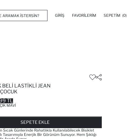
GIRIŞ
FAVORILERIM
SEPETIM
(0)
BELI LASTIKLI JEAN
 ÇOCUK
99 TL
ÇIK MAVI
FAVORILERE EKLENDI
GELINCE HABER VER
SEPETE EKLENIYOR
SEPETE EKLENDI
SEPETE EKLE
Sıcak Günlerinde Rahatlıkla Kullanılabilecek Bisiklet
lı Tasarımıyla Enerjik Bir Görünüm Sunuyor. Hem Şıklığı
ir Arada Sunar.