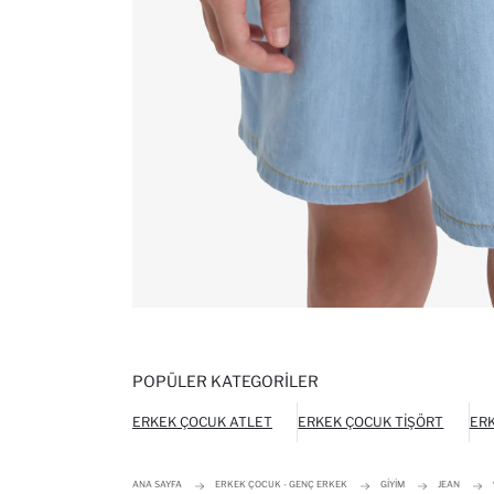
POPÜLER KATEGORILER
ERKEK ÇOCUK ATLET
ERKEK ÇOCUK TIŞÖRT
ERK
ANA SAYFA
ERKEK ÇOCUK - GENÇ ERKEK
GIYIM
JEAN