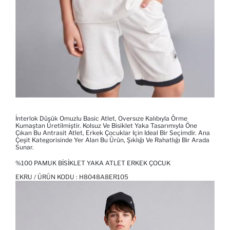
İnterlok Düşük Omuzlu Basic Atlet, Oversıze Kalıbıyla Örme
Kumaştan Üretilmiştir. Kolsuz Ve Bisiklet Yaka Tasarımıyla Öne
Çıkan Bu Antrasit Atlet, Erkek Çocuklar Için Ideal Bir Seçimdir. Ana
Çeşit Kategorisinde Yer Alan Bu Ürün, Şıklığı Ve Rahatlığı Bir Arada
Sunar.
%100 PAMUK BISIKLET YAKA ATLET ERKEK ÇOCUK
EKRU / ÜRÜN KODU :
H8048A8ER105