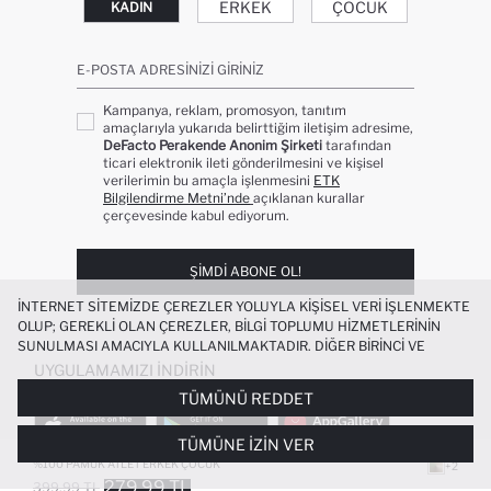
ERKEK
ÇOCUK
KADIN
E-POSTA ADRESINIZI GIRINIZ
Kampanya, reklam, promosyon, tanıtım
amaçlarıyla yukarıda belirttiğim iletişim adresime,
DeFacto Perakende Anonim Şirketi
tarafından
ticari elektronik ileti gönderilmesini ve kişisel
verilerimin bu amaçla işlenmesini
ETK
Bilgilendirme Metni’nde
açıklanan kurallar
çerçevesinde kabul ediyorum.
ŞIMDI ABONE OL!
İNTERNET SITEMIZDE ÇEREZLER YOLUYLA KIŞISEL VERI IŞLENMEKTE
OLUP; GEREKLI OLAN ÇEREZLER, BILGI TOPLUMU HIZMETLERININ
SUNULMASI AMACIYLA KULLANILMAKTADIR. DIĞER BIRINCI VE
ÜÇÜNCÜ TARAF ÇEREZLER ISE SIZE DAHA IYI BIR ALIŞVERIŞ
UYGULAMAMIZI İNDIRIN
DENEYIMI SUNULABILMESI, SITEMIZIN DAHA IŞLEVSEL KILINMASI VE
TÜMÜNÜ REDDET
KIŞISELLEŞTIRMESI VE AÇIK RIZA VERMENIZ HALINDE, SIZLERE
YÖNELIK PAZARLAMA FAALIYETLERININ YAPILMASI AMAÇLARIYLA
TÜMÜNE İZIN VER
SINIRLI OLARAK KULLANILACAKTIR. ÇEREZLERE DAIR TERCIHLERINIZI
ÇEREZ TERCIHLERI
PANELI ARACILIĞIYLA HER ZAMAN YÖNETEBILIR,
%100 PAMUK ATLET ERKEK ÇOCUK
+2
ÇEREZLERLE ILGILI DAHA DETAYLI BILGIYE
ÇEREZ AYDINLATMA
279.99 TL
399.99 TL