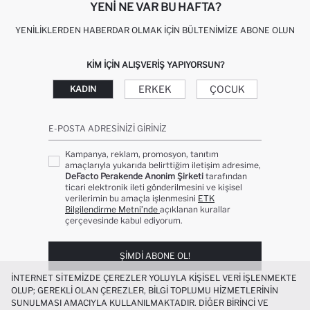
YENI NE VAR BU HAFTA?
YENILIKLERDEN HABERDAR OLMAK İÇIN BÜLTENIMIZE ABONE OLUN
KIM IÇIN ALIŞVERIŞ YAPIYORSUN?
ERKEK
ÇOCUK
KADIN
E-POSTA ADRESINIZI GIRINIZ
Kampanya, reklam, promosyon, tanıtım
amaçlarıyla yukarıda belirttiğim iletişim adresime,
DeFacto Perakende Anonim Şirketi
tarafından
ticari elektronik ileti gönderilmesini ve kişisel
verilerimin bu amaçla işlenmesini
ETK
Bilgilendirme Metni’nde
açıklanan kurallar
çerçevesinde kabul ediyorum.
ŞIMDI ABONE OL!
İNTERNET SITEMIZDE ÇEREZLER YOLUYLA KIŞISEL VERI IŞLENMEKTE
OLUP; GEREKLI OLAN ÇEREZLER, BILGI TOPLUMU HIZMETLERININ
SUNULMASI AMACIYLA KULLANILMAKTADIR. DIĞER BIRINCI VE