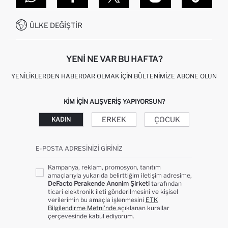
SITEMAP
İŞLEM REHBERI
MÜŞTERI HIZMETLERI
0850 333 22 86
KAMPANYALAR
ÜLKE DEĞIŞTIR
KIŞISEL VERILERIN KORUNMASI VE GIZLILIK
YENI NE VAR BU HAFTA?
YENILIKLERDEN HABERDAR OLMAK İÇIN BÜLTENIMIZE ABONE OLUN
KIM IÇIN ALIŞVERIŞ YAPIYORSUN?
ERKEK
ÇOCUK
KADIN
E-POSTA ADRESINIZI GIRINIZ
Kampanya, reklam, promosyon, tanıtım
amaçlarıyla yukarıda belirttiğim iletişim adresime,
DeFacto Perakende Anonim Şirketi
tarafından
ticari elektronik ileti gönderilmesini ve kişisel
verilerimin bu amaçla işlenmesini
ETK
Bilgilendirme Metni’nde
açıklanan kurallar
çerçevesinde kabul ediyorum.