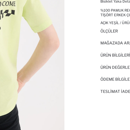
Bisiklet Yaka Det
%100 PAMUK REGU
TIŞÖRT ERKEK 
AÇIK YEŞIL / ÜR
ÖLÇÜLER
MAĞAZADA AR
ÜRÜN BILGILER
ÜRÜN DEĞERLE
ÖDEME BİLGİLE
TESLIMAT İADE