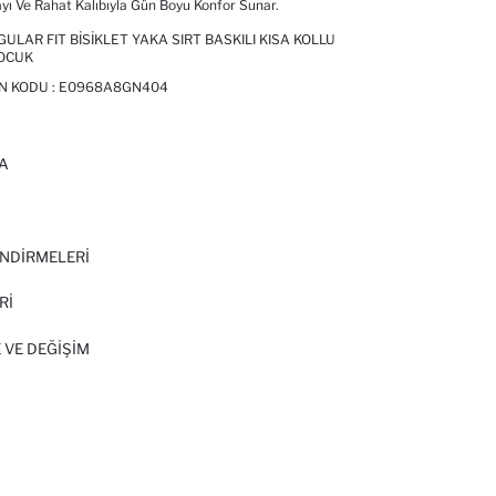
ayı Ve Rahat Kalıbıyla Gün Boyu Konfor Sunar.
LAR FIT BISIKLET YAKA SIRT BASKILI KISA KOLLU
ÇOCUK
ÜN KODU :
E0968A8GN404
A
I
NDİRMELERİ
Rİ
 VE DEĞIŞIM