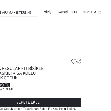
GIRIŞ
FAVORILERIM
SEPETIM
(0)
 REGULAR FIT BISIKLET
ASKILI KISA KOLLU
EK ÇOCUK
99 TL
ÇIK YEŞIL
FAVORILERE EKLENDI
GELINCE HABER VER
SEPETE EKLENIYOR
SEPETE EKLENDI
SEPETE EKLE
 Çocuklar Için Tasarlanan Relax Fit Kısa Kollu Tişört,