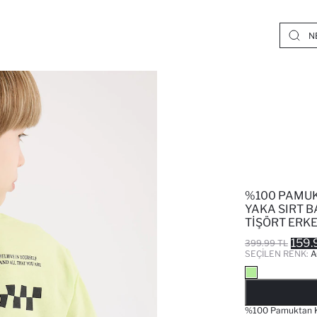
%100 PAMUK
YAKA SIRT B
TIŞÖRT ERK
159.
399.99 TL
SEÇILEN RENK:
A
%100 Pamuktan Kız