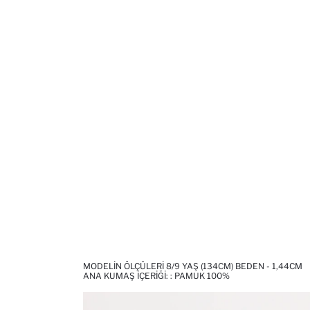
MODELIN ÖLÇÜLERI 8/9 YAŞ (134CM) BEDEN - 1,44CM
ANA KUMAŞ İÇERIĞI: : PAMUK 100%