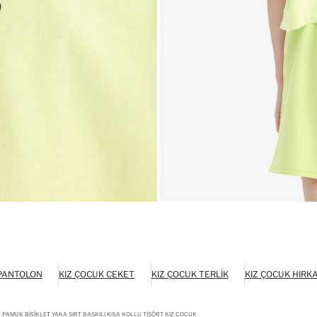
 PANTOLON
KIZ ÇOCUK CEKET
KIZ ÇOCUK TERLIK
KIZ ÇOCUK HIRK
 PAMUK BISIKLET YAKA SIRT BASKILI KISA KOLLU TIŞÖRT KIZ ÇOCUK