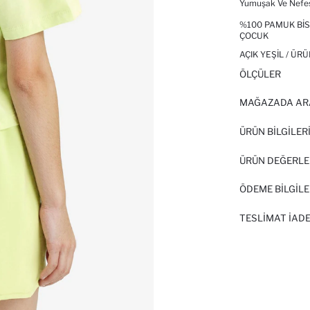
Yumuşak Ve Nefes 
%100 PAMUK BISI
ÇOCUK
AÇIK YEŞIL / ÜR
ÖLÇÜLER
MAĞAZADA AR
ÜRÜN BILGILER
ÜRÜN DEĞERLE
ÖDEME BİLGİLE
TESLIMAT İADE