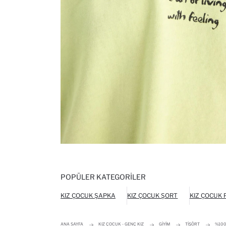
POPÜLER KATEGORILER
KIZ ÇOCUK ŞAPKA
KIZ ÇOCUK ŞORT
KIZ ÇOCUK
ANA SAYFA
KIZ ÇOCUK - GENÇ KIZ
GIYIM
TIŞÖRT
%100