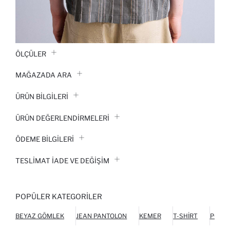
ÖLÇÜLER
MAĞAZADA ARA
ÜRÜN BILGILERI
ÜRÜN DEĞERLENDİRMELERİ
ÖDEME BİLGİLERİ
TESLIMAT İADE VE DEĞIŞIM
POPÜLER KATEGORILER
BEYAZ GÖMLEK
JEAN PANTOLON
KEMER
T-SHIRT
POLO 