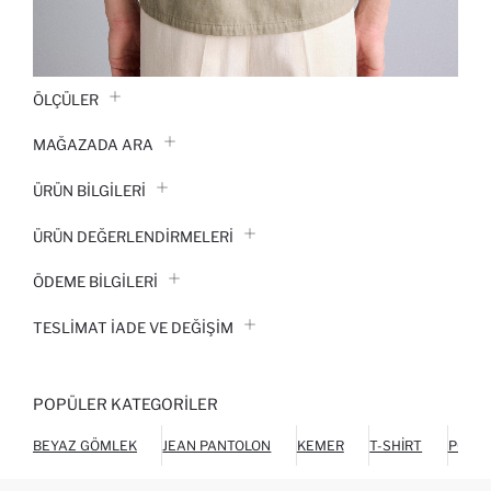
ÖLÇÜLER
MAĞAZADA ARA
ÜRÜN BILGILERI
ÜRÜN DEĞERLENDİRMELERİ
ÖDEME BİLGİLERİ
TESLIMAT İADE VE DEĞIŞIM
POPÜLER KATEGORILER
BEYAZ GÖMLEK
JEAN PANTOLON
KEMER
T-SHIRT
POLO 