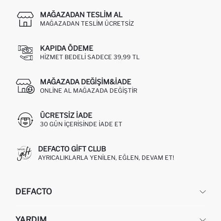
MAĞAZADAN TESLIM AL
MAĞAZADAN TESLIM ÜCRETSIZ
KAPIDA ÖDEME
HIZMET BEDELI SADECE 39,99 TL
MAĞAZADA DEĞIŞIM&İADE
ONLINE AL MAĞAZADA DEĞIŞTIR
ÜCRETSIZ IADE
30 GÜN IÇERISINDE IADE ET
DEFACTO GIFT CLUB
AYRICALIKLARLA YENILEN, EĞLEN, DEVAM ET!
DEFACTO
KURUMSAL
YARDIM