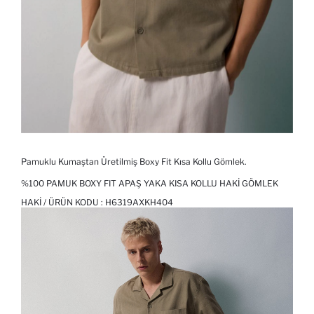
Pamuklu Kumaştan Üretilmiş Boxy Fit Kısa Kollu Gömlek.
%100 PAMUK BOXY FIT APAŞ YAKA KISA KOLLU HAKI GÖMLEK
HAKI / ÜRÜN KODU :
H6319AXKH404