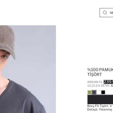
%100 PAMUK 
TIŞÖRT
239.
399.99 TL
SEÇILEN RENK:
A
Boxy Fit Tişört. 
Detaylı. Yıkanmış 