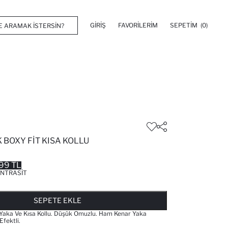
GIRIŞ
FAVORILERIM
SEPETIM
(0)
BOXY FIT KISA KOLLU
99 TL
NTRASIT
FAVORILERE EKLENDI
GELINCE HABER VER
SEPETE EKLENIYOR
SEPETE EKLENDI
SEPETE EKLE
V Yaka Ve Kısa Kollu. Düşük Omuzlu. Ham Kenar Yaka
Efektli.