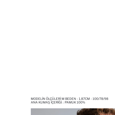
MODELIN ÖLÇÜLERI M BEDEN - 1,87CM - 100/78/98
ANA KUMAŞ İÇERIĞI: : PAMUK 100%