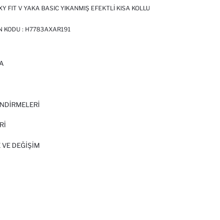
 FIT V YAKA BASIC YIKANMIŞ EFEKTLI KISA KOLLU
N KODU :
H7783AXAR191
A
I
NDİRMELERİ
Rİ
 VE DEĞIŞIM