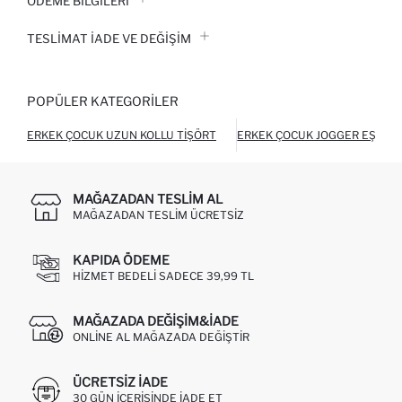
ÖDEME BİLGİLERİ
TESLIMAT İADE VE DEĞIŞIM
POPÜLER KATEGORILER
ERKEK ÇOCUK UZUN KOLLU TIŞÖRT
ERKEK ÇOCUK JOGGER EŞOFM
MAĞAZADAN TESLIM AL
MAĞAZADAN TESLIM ÜCRETSIZ
KAPIDA ÖDEME
HIZMET BEDELI SADECE 39,99 TL
MAĞAZADA DEĞIŞIM&İADE
ONLINE AL MAĞAZADA DEĞIŞTIR
ÜCRETSIZ IADE
30 GÜN IÇERISINDE IADE ET