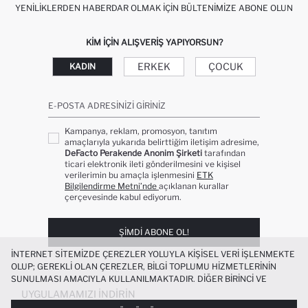
YENILIKLERDEN HABERDAR OLMAK İÇIN BÜLTENIMIZE ABONE OLUN
KIM IÇIN ALIŞVERIŞ YAPIYORSUN?
ERKEK
ÇOCUK
KADIN
E-POSTA ADRESINIZI GIRINIZ
Kampanya, reklam, promosyon, tanıtım
amaçlarıyla yukarıda belirttiğim iletişim adresime,
DeFacto Perakende Anonim Şirketi
tarafından
ticari elektronik ileti gönderilmesini ve kişisel
verilerimin bu amaçla işlenmesini
ETK
Bilgilendirme Metni’nde
açıklanan kurallar
çerçevesinde kabul ediyorum.
ŞIMDI ABONE OL!
İNTERNET SITEMIZDE ÇEREZLER YOLUYLA KIŞISEL VERI IŞLENMEKTE
OLUP; GEREKLI OLAN ÇEREZLER, BILGI TOPLUMU HIZMETLERININ
SUNULMASI AMACIYLA KULLANILMAKTADIR. DIĞER BIRINCI VE
ÜÇÜNCÜ TARAF ÇEREZLER ISE SIZE DAHA IYI BIR ALIŞVERIŞ
UYGULAMAMIZI İNDIRIN
DENEYIMI SUNULABILMESI, SITEMIZIN DAHA IŞLEVSEL KILINMASI VE