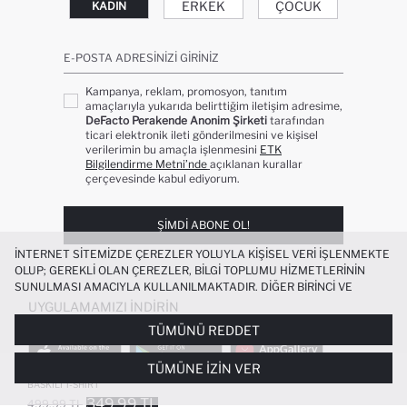
ERKEK
ÇOCUK
KADIN
E-POSTA ADRESINIZI GIRINIZ
Kampanya, reklam, promosyon, tanıtım
amaçlarıyla yukarıda belirttiğim iletişim adresime,
DeFacto Perakende Anonim Şirketi
tarafından
ticari elektronik ileti gönderilmesini ve kişisel
verilerimin bu amaçla işlenmesini
ETK
Bilgilendirme Metni’nde
açıklanan kurallar
çerçevesinde kabul ediyorum.
ŞIMDI ABONE OL!
İNTERNET SITEMIZDE ÇEREZLER YOLUYLA KIŞISEL VERI IŞLENMEKTE
OLUP; GEREKLI OLAN ÇEREZLER, BILGI TOPLUMU HIZMETLERININ
SUNULMASI AMACIYLA KULLANILMAKTADIR. DIĞER BIRINCI VE
ÜÇÜNCÜ TARAF ÇEREZLER ISE SIZE DAHA IYI BIR ALIŞVERIŞ
UYGULAMAMIZI İNDIRIN
DENEYIMI SUNULABILMESI, SITEMIZIN DAHA IŞLEVSEL KILINMASI VE
TÜMÜNÜ REDDET
KIŞISELLEŞTIRMESI VE AÇIK RIZA VERMENIZ HALINDE, SIZLERE
YÖNELIK PAZARLAMA FAALIYETLERININ YAPILMASI AMAÇLARIYLA
TÜMÜNE İZIN VER
SINIRLI OLARAK KULLANILACAKTIR. ÇEREZLERE DAIR TERCIHLERINIZI
%100 PAMUK BÜYÜK BEDEN BOXY FIT
+1
ÇEREZ TERCIHLERI
PANELI ARACILIĞIYLA HER ZAMAN YÖNETEBILIR,
BASKILI T-SHIRT
ÇEREZLERLE ILGILI DAHA DETAYLI BILGIYE
ÇEREZ AYDINLATMA
349.99 TL
499.99 TL