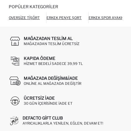
POPÜLER KATEGORILER
OVERSIZE TIŞÖRT
ERKEK PENYE ŞORT
ERKEK SPOR AYAKKABI
MAĞAZADAN TESLIM AL
MAĞAZADAN TESLIM ÜCRETSIZ
KAPIDA ÖDEME
HIZMET BEDELI SADECE 39,99 TL
MAĞAZADA DEĞIŞIM&İADE
ONLINE AL MAĞAZADA DEĞIŞTIR
ÜCRETSIZ IADE
30 GÜN IÇERISINDE IADE ET
DEFACTO GIFT CLUB
AYRICALIKLARLA YENILEN, EĞLEN, DEVAM ET!