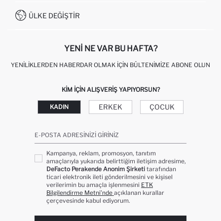
İŞLEM REHBERI
MÜŞTERI HIZMETLERI
0850 333 22 86
KAMPANYALAR
ÜLKE DEĞIŞTIR
KIŞISEL VERILERIN KORUNMASI VE GIZLILIK
YENI NE VAR BU HAFTA?
YENILIKLERDEN HABERDAR OLMAK İÇIN BÜLTENIMIZE ABONE OLUN
KIM IÇIN ALIŞVERIŞ YAPIYORSUN?
ERKEK
ÇOCUK
KADIN
E-POSTA ADRESINIZI GIRINIZ
Kampanya, reklam, promosyon, tanıtım
amaçlarıyla yukarıda belirttiğim iletişim adresime,
DeFacto Perakende Anonim Şirketi
tarafından
ticari elektronik ileti gönderilmesini ve kişisel
verilerimin bu amaçla işlenmesini
ETK
Bilgilendirme Metni’nde
açıklanan kurallar
çerçevesinde kabul ediyorum.