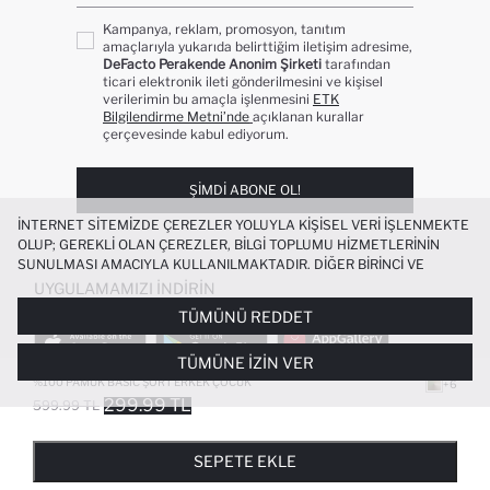
Kampanya, reklam, promosyon, tanıtım
amaçlarıyla yukarıda belirttiğim iletişim adresime,
DeFacto Perakende Anonim Şirketi
tarafından
ticari elektronik ileti gönderilmesini ve kişisel
verilerimin bu amaçla işlenmesini
ETK
Bilgilendirme Metni’nde
açıklanan kurallar
çerçevesinde kabul ediyorum.
ŞIMDI ABONE OL!
İNTERNET SITEMIZDE ÇEREZLER YOLUYLA KIŞISEL VERI IŞLENMEKTE
OLUP; GEREKLI OLAN ÇEREZLER, BILGI TOPLUMU HIZMETLERININ
SUNULMASI AMACIYLA KULLANILMAKTADIR. DIĞER BIRINCI VE
ÜÇÜNCÜ TARAF ÇEREZLER ISE SIZE DAHA IYI BIR ALIŞVERIŞ
UYGULAMAMIZI İNDIRIN
DENEYIMI SUNULABILMESI, SITEMIZIN DAHA IŞLEVSEL KILINMASI VE
TÜMÜNÜ REDDET
KIŞISELLEŞTIRMESI VE AÇIK RIZA VERMENIZ HALINDE, SIZLERE
YÖNELIK PAZARLAMA FAALIYETLERININ YAPILMASI AMAÇLARIYLA
TÜMÜNE İZIN VER
SINIRLI OLARAK KULLANILACAKTIR. ÇEREZLERE DAIR TERCIHLERINIZI
ÇEREZ TERCIHLERI
PANELI ARACILIĞIYLA HER ZAMAN YÖNETEBILIR,
%100 PAMUK BASIC ŞORT ERKEK ÇOCUK
+6
ÇEREZLERLE ILGILI DAHA DETAYLI BILGIYE
ÇEREZ AYDINLATMA
299.99 TL
599.99 TL
POPÜLER KATEGORILER
METNI
’NDEN ULAŞABILIRSINIZ.
FAVORILERE EKLENDI
GELINCE HABER VER
SEPETE EKLENIYOR
SEPETE EKLENDI
KADIN MAYO
KADIN BEYAZ TIŞÖRT
SEPETE EKLE
BIKINI
ERKEK BEYAZ TIŞÖRT