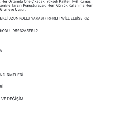
 Her Ortamda Öne Çıkacak. Yüksek Kaliteli Twill Kumaşı
seniyle Tarzını Konuşturacak. Hem Günlük Kullanıma Hem
 Giymeye Uygun.
KLI UZUN KOLLU YAKASI FIRFIRLI TWILL ELBISE KIZ
 KODU :
D5962A5ER42
A
I
NDİRMELERİ
Rİ
 VE DEĞIŞIM