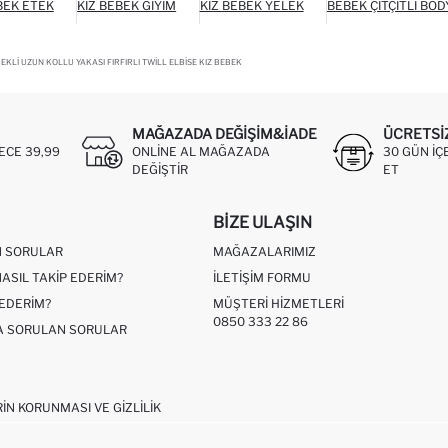
BEK ETEK
KIZ BEBEK GIYIM
KIZ BEBEK YELEK
BEBEK ÇITÇITLI BOD
KLI UZUN KOLLU YAKASI FIRFIRLI TWILL ELBISE KIZ BEBEK
MAĞAZADA DEĞIŞIM&İADE
ÜCRETSI
ECE 39,99
ONLINE AL MAĞAZADA
30 GÜN IÇ
DEĞIŞTIR
ET
BIZE ULAŞIN
N SORULAR
MAĞAZALARIMIZ
NASIL TAKIP EDERIM?
İLETIŞIM FORMU
 EDERIM?
MÜŞTERI HIZMETLERI
0850 333 22 86
ÇA SORULAN SORULAR
RIN KORUNMASI VE GIZLILIK