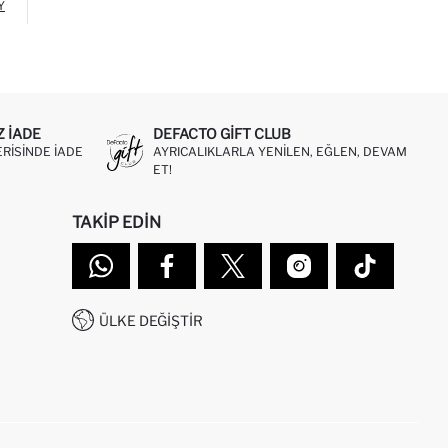
Y
Z IADE
DEFACTO GIFT CLUB
ERISINDE IADE
AYRICALIKLARLA YENILEN, EĞLEN, DEVAM
ET!
TAKIP EDIN
ÜLKE DEĞIŞTIR