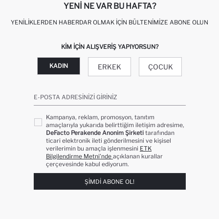
YENI NE VAR BU HAFTA?
YENILIKLERDEN HABERDAR OLMAK İÇIN BÜLTENIMIZE ABONE OLUN
KIM IÇIN ALIŞVERIŞ YAPIYORSUN?
KADIN
ERKEK
ÇOCUK
E-POSTA ADRESINIZI GIRINIZ
Kampanya, reklam, promosyon, tanıtım
amaçlarıyla yukarıda belirttiğim iletişim adresime,
DeFacto Perakende Anonim Şirketi
tarafından
ticari elektronik ileti gönderilmesini ve kişisel
verilerimin bu amaçla işlenmesini
ETK
Bilgilendirme Metni’nde
açıklanan kurallar
çerçevesinde kabul ediyorum.
ŞIMDI ABONE OL!