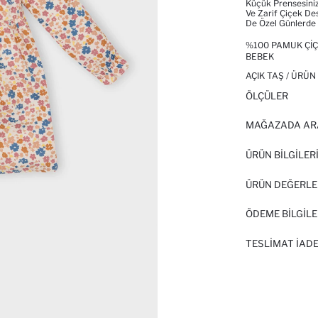
Küçük Prensesiniz
Ve Zarif Çiçek De
De Özel Günlerde
%100 PAMUK ÇIÇE
BEBEK
AÇIK TAŞ / ÜRÜN
ÖLÇÜLER
MAĞAZADA AR
ÜRÜN BILGILER
ÜRÜN DEĞERLE
ÖDEME BİLGİLE
TESLIMAT İADE