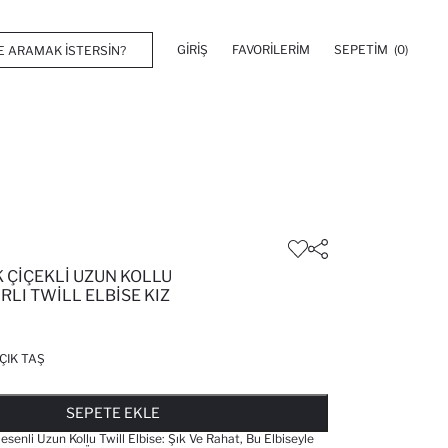
GIRIŞ
FAVORILERIM
SEPETIM
(0)
 ÇIÇEKLI UZUN KOLLU
RLI TWILL ELBISE KIZ
ÇIK TAŞ
FAVORILERE EKLENDI
GELINCE HABER VER
SEPETE EKLENIYOR
SEPETE EKLENDI
SEPETE EKLE
senli Uzun Kollu Twill Elbise: Şık Ve Rahat, Bu Elbiseyle