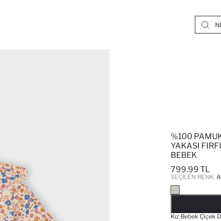
%100 PAMUK
YAKASI FIRFI
BEBEK
799.99 TL
SEÇILEN RENK:
A
Kız Bebek Çiçek De