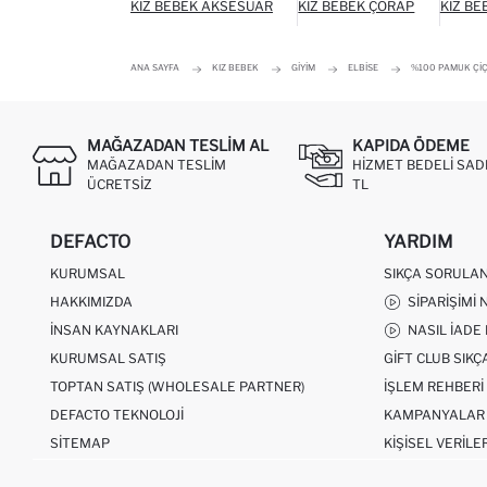
KIZ BEBEK AKSESUAR
KIZ BEBEK ÇORAP
KIZ BE
ANA SAYFA
KIZ BEBEK
GIYIM
ELBISE
%100 PAMUK ÇIÇE
MAĞAZADAN TESLIM AL
KAPIDA ÖDEME
MAĞAZADAN TESLIM
HIZMET BEDELI SAD
ÜCRETSIZ
TL
DEFACTO
YARDIM
KURUMSAL
SIKÇA SORULA
HAKKIMIZDA
SIPARIŞIMI 
İNSAN KAYNAKLARI
NASIL İADE
KURUMSAL SATIŞ
GIFT CLUB SIK
TOPTAN SATIŞ (WHOLESALE PARTNER)
İŞLEM REHBERI
DEFACTO TEKNOLOJI
KAMPANYALAR
SITEMAP
KIŞISEL VERILE