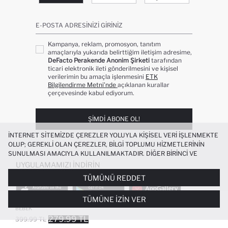
E-POSTA ADRESINIZI GIRINIZ
Kampanya, reklam, promosyon, tanıtım
amaçlarıyla yukarıda belirttiğim iletişim adresime,
DeFacto Perakende Anonim Şirketi
tarafından
ticari elektronik ileti gönderilmesini ve kişisel
verilerimin bu amaçla işlenmesini
ETK
Bilgilendirme Metni’nde
açıklanan kurallar
çerçevesinde kabul ediyorum.
ŞIMDI ABONE OL!
İNTERNET SITEMIZDE ÇEREZLER YOLUYLA KIŞISEL VERI IŞLENMEKTE
OLUP; GEREKLI OLAN ÇEREZLER, BILGI TOPLUMU HIZMETLERININ
SUNULMASI AMACIYLA KULLANILMAKTADIR. DIĞER BIRINCI VE
ÜÇÜNCÜ TARAF ÇEREZLER ISE SIZE DAHA IYI BIR ALIŞVERIŞ
UYGULAMAMIZI İNDIRIN
DENEYIMI SUNULABILMESI, SITEMIZIN DAHA IŞLEVSEL KILINMASI VE
TÜMÜNÜ REDDET
KIŞISELLEŞTIRMESI VE AÇIK RIZA VERMENIZ HALINDE, SIZLERE
YÖNELIK PAZARLAMA FAALIYETLERININ YAPILMASI AMAÇLARIYLA
TÜMÜNE İZIN VER
SINIRLI OLARAK KULLANILACAKTIR. ÇEREZLERE DAIR TERCIHLERINIZI
%100 PAMUK ÇIZGILI PENYE TIŞÖRT KIZ
ÇEREZ TERCIHLERI
PANELI ARACILIĞIYLA HER ZAMAN YÖNETEBILIR,
BEBEK
ÇEREZLERLE ILGILI DAHA DETAYLI BILGIYE
ÇEREZ AYDINLATMA
279.99 TL
399.99 TL
POPÜLER KATEGORILER
METNI
’NDEN ULAŞABILIRSINIZ.
FAVORILERE EKLENDI
GELINCE HABER VER
SEPETE EKLENIYOR
SEPETE EKLENDI