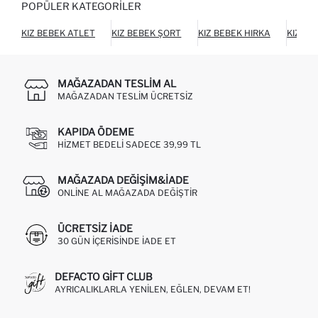
POPÜLER KATEGORILER
KIZ BEBEK ATLET
KIZ BEBEK ŞORT
KIZ BEBEK HIRKA
KIZ BE
MAĞAZADAN TESLIM AL
MAĞAZADAN TESLIM ÜCRETSIZ
KAPIDA ÖDEME
HIZMET BEDELI SADECE 39,99 TL
MAĞAZADA DEĞIŞIM&İADE
ONLINE AL MAĞAZADA DEĞIŞTIR
ÜCRETSIZ IADE
30 GÜN IÇERISINDE IADE ET
DEFACTO GIFT CLUB
AYRICALIKLARLA YENILEN, EĞLEN, DEVAM ET!