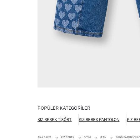
POPÜLER KATEGORILER
KIZ BEBEK TIŞÖRT
KIZ BEBEK PANTOLON
KIZ BE
ANA SAYFA
KIZ BEBEK
GIYIM
JEAN
%100 PAMUK CULOT