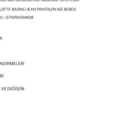
OTTE BASKILI JEAN PANTOLON KIZ BEBEK
U :
G7409A5NM28
A
I
NDİRMELERİ
Rİ
 VE DEĞIŞIM