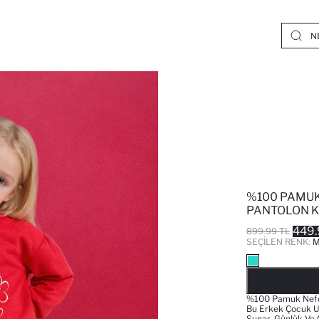
%100 PAMUK
PANTOLON K
449.
899.99 TL
SEÇILEN RENK:
M
%100 Pamuk Nefes 
Bu Erkek Çocuk U
Sunar. Günlük Ve Ö