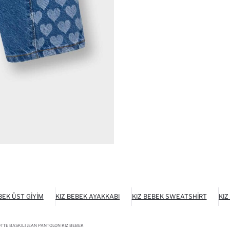
BEK ÜST GIYIM
KIZ BEBEK AYAKKABI
KIZ BEBEK SWEATSHIRT
KIZ
TE BASKILI JEAN PANTOLON KIZ BEBEK