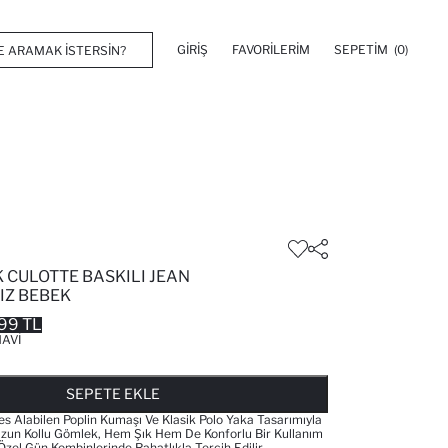
GIRIŞ
FAVORILERIM
SEPETIM
(0)
 CULOTTE BASKILI JEAN
IZ BEBEK
99 TL
AVI
FAVORILERE EKLENDI
GELINCE HABER VER
SEPETE EKLENIYOR
SEPETE EKLENDI
SEPETE EKLE
Alabilen Poplin Kumaşı Ve Klasik Polo Yaka Tasarımıyla
zun Kollu Gömlek, Hem Şık Hem De Konforlu Bir Kullanım
zel Gün Kombinlerinde Rahatlıkla Tercih Edilir.