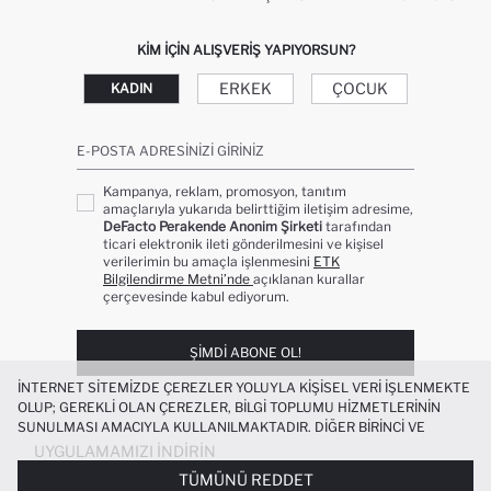
KIM IÇIN ALIŞVERIŞ YAPIYORSUN?
ERKEK
ÇOCUK
KADIN
E-POSTA ADRESINIZI GIRINIZ
Kampanya, reklam, promosyon, tanıtım
amaçlarıyla yukarıda belirttiğim iletişim adresime,
DeFacto Perakende Anonim Şirketi
tarafından
ticari elektronik ileti gönderilmesini ve kişisel
verilerimin bu amaçla işlenmesini
ETK
Bilgilendirme Metni’nde
açıklanan kurallar
çerçevesinde kabul ediyorum.
ŞIMDI ABONE OL!
İNTERNET SITEMIZDE ÇEREZLER YOLUYLA KIŞISEL VERI IŞLENMEKTE
OLUP; GEREKLI OLAN ÇEREZLER, BILGI TOPLUMU HIZMETLERININ
SUNULMASI AMACIYLA KULLANILMAKTADIR. DIĞER BIRINCI VE
ÜÇÜNCÜ TARAF ÇEREZLER ISE SIZE DAHA IYI BIR ALIŞVERIŞ
UYGULAMAMIZI İNDIRIN
DENEYIMI SUNULABILMESI, SITEMIZIN DAHA IŞLEVSEL KILINMASI VE
TÜMÜNÜ REDDET
KIŞISELLEŞTIRMESI VE AÇIK RIZA VERMENIZ HALINDE, SIZLERE