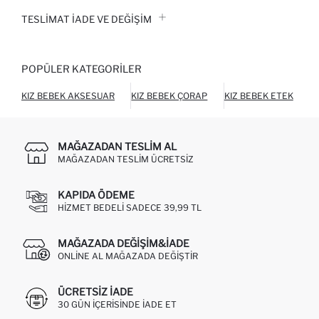
TESLIMAT İADE VE DEĞIŞIM
POPÜLER KATEGORILER
KIZ BEBEK AKSESUAR
KIZ BEBEK ÇORAP
KIZ BEBEK ETEK
K
MAĞAZADAN TESLIM AL
MAĞAZADAN TESLIM ÜCRETSIZ
KAPIDA ÖDEME
HIZMET BEDELI SADECE 39,99 TL
MAĞAZADA DEĞIŞIM&İADE
ONLINE AL MAĞAZADA DEĞIŞTIR
ÜCRETSIZ IADE
30 GÜN IÇERISINDE IADE ET