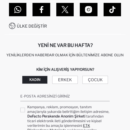
TOPTAN SATIŞ (WHOLESALE PARTNER)
NASIL İADE EDERIM?
MAĞAZALARIMIZ
DEFACTO TEKNOLOJI
GIFT CLUB SIKÇA SORULAN SORULAR
İLETIŞIM FORMU
SITEMAP
İŞLEM REHBERI
MÜŞTERI HIZMETLERI
0850 333 22 86
KAMPANYALAR
ÜLKE DEĞIŞTIR
KIŞISEL VERILERIN KORUNMASI VE GIZLILIK
YENI NE VAR BU HAFTA?
YENILIKLERDEN HABERDAR OLMAK İÇIN BÜLTENIMIZE ABONE OLUN
KIM IÇIN ALIŞVERIŞ YAPIYORSUN?
ERKEK
ÇOCUK
KADIN
E-POSTA ADRESINIZI GIRINIZ
Kampanya, reklam, promosyon, tanıtım
amaçlarıyla yukarıda belirttiğim iletişim adresime,
DeFacto Perakende Anonim Şirketi
tarafından
ticari elektronik ileti gönderilmesini ve kişisel
verilerimin bu amaçla işlenmesini
ETK