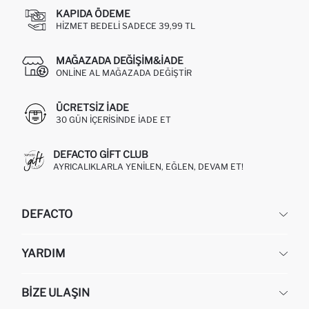
KAPIDA ÖDEME
HIZMET BEDELI SADECE 39,99 TL
MAĞAZADA DEĞIŞIM&İADE
ONLINE AL MAĞAZADA DEĞIŞTIR
ÜCRETSIZ IADE
30 GÜN IÇERISINDE IADE ET
DEFACTO GIFT CLUB
AYRICALIKLARLA YENILEN, EĞLEN, DEVAM ET!
DEFACTO
KURUMSAL
YARDIM
HAKKIMIZDA
İNSAN KAYNAKLARI
SIKÇA SORULAN SORULAR
BIZE ULAŞIN
KURUMSAL SATIŞ
SIPARIŞIMI NASIL TAKIP EDERIM?