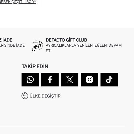
BEBEK ÇITÇITLI BODY
Z IADE
DEFACTO GIFT CLUB
ERISINDE IADE
AYRICALIKLARLA YENILEN, EĞLEN, DEVAM
ET!
TAKIP EDIN
ÜLKE DEĞIŞTIR