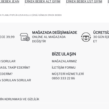
 BEBEK JEAN
ERKEK BEBEK ALT GIYIM
ERKEK BEBEK ÜST GIYIM
K FLAMLI POPLIN UZUN KOLLU ÇIZGILI GÖMLEK ERKEK BEBEK
MAĞAZADA DEĞIŞIM&İADE
ÜCRETSI
ECE 39,99
ONLINE AL MAĞAZADA
30 GÜN IÇ
DEĞIŞTIR
ET
BIZE ULAŞIN
N SORULAR
MAĞAZALARIMIZ
NASIL TAKIP EDERIM?
İLETIŞIM FORMU
 EDERIM?
MÜŞTERI HIZMETLERI
0850 333 22 86
ÇA SORULAN SORULAR
RIN KORUNMASI VE GIZLILIK