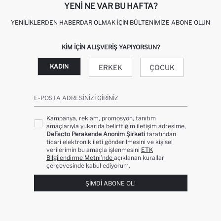
YENI NE VAR BU HAFTA?
YENILIKLERDEN HABERDAR OLMAK İÇIN BÜLTENIMIZE ABONE OLUN
KIM IÇIN ALIŞVERIŞ YAPIYORSUN?
KADIN
ERKEK
ÇOCUK
E-POSTA ADRESINIZI GIRINIZ
Kampanya, reklam, promosyon, tanıtım
amaçlarıyla yukarıda belirttiğim iletişim adresime,
DeFacto Perakende Anonim Şirketi
tarafından
ticari elektronik ileti gönderilmesini ve kişisel
verilerimin bu amaçla işlenmesini
ETK
Bilgilendirme Metni’nde
açıklanan kurallar
çerçevesinde kabul ediyorum.
ŞIMDI ABONE OL!