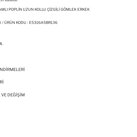
MLI POPLIN UZUN KOLLU ÇIZGILI GÖMLEK ERKEK
 / ÜRÜN KODU :
E5316A5BR136
A
I
NDİRMELERİ
Rİ
 VE DEĞIŞIM