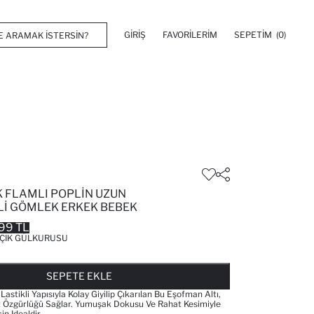
GIRIŞ
FAVORILERIM
SEPETIM
(0)
 FLAMLI POPLIN UZUN
ILI GÖMLEK ERKEK BEBEK
99 TL
ÇIK GÜLKURUSU
FAVORILERE EKLENDI
GELINCE HABER VER
SEPETE EKLENIYOR
SEPETE EKLENDI
SEPETE EKLE
stikli Yapısıyla Kolay Giyilip Çıkarılan Bu Eşofman Altı,
t Özgürlüğü Sağlar. Yumuşak Dokusu Ve Rahat Kesimiyle
in Idealdir.