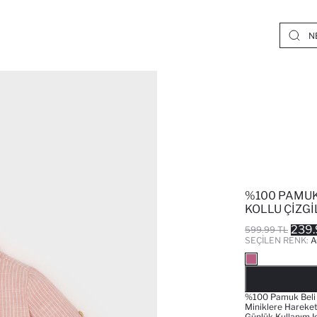
%100 PAMUK
KOLLU ÇIZG
239.
599.99 TL
SEÇILEN RENK:
A
%100 Pamuk Beli La
Miniklere Hareke
Günlük Kullanım Iç