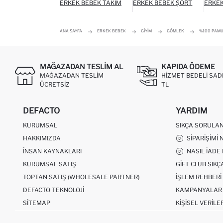
ERKEK BEBEK TAKIM
ERKEK BEBEK ŞORT
ERKEK
ANA SAYFA
ERKEK BEBEK
GIYIM
GÖMLEK
%100 PAMU
MAĞAZADAN TESLIM AL
KAPIDA ÖDEME
MAĞAZADAN TESLIM
HIZMET BEDELI SAD
ÜCRETSIZ
TL
DEFACTO
YARDIM
KURUMSAL
SIKÇA SORULA
HAKKIMIZDA
SIPARIŞIMI 
İNSAN KAYNAKLARI
NASIL İADE
KURUMSAL SATIŞ
GIFT CLUB SIK
TOPTAN SATIŞ (WHOLESALE PARTNER)
İŞLEM REHBERI
DEFACTO TEKNOLOJI
KAMPANYALAR
SITEMAP
KIŞISEL VERILE