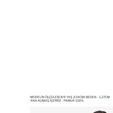
MODELIN ÖLÇÜLERI 8/9 YAŞ (134CM) BEDEN - 1,27CM
ANA KUMAŞ İÇERIĞI: : PAMUK 100%