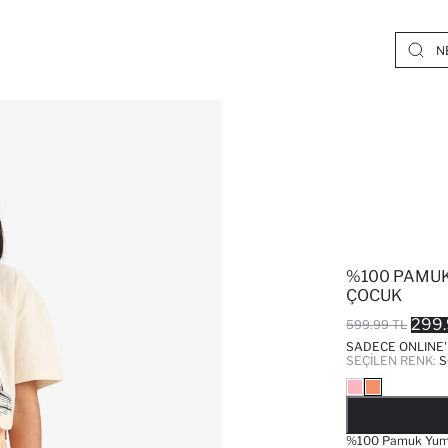
%100 PAMUK
ÇOCUK
299.
599.99 TL
SADECE ONLINE
SEÇILEN RENK:
%100 Pamuk Yumuş