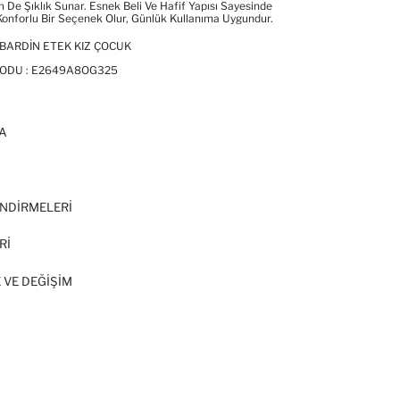
De Şıklık Sunar. Esnek Beli Ve Hafif Yapısı Sayesinde
onforlu Bir Seçenek Olur, Günlük Kullanıma Uygundur.
BARDIN ETEK KIZ ÇOCUK
ODU :
E2649A8OG325
A
I
NDİRMELERİ
Rİ
 VE DEĞIŞIM