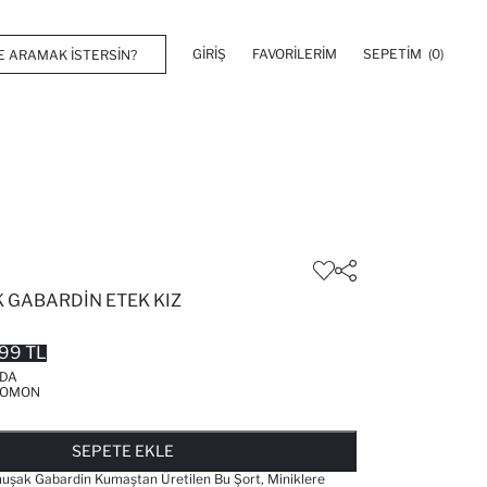
GIRIŞ
FAVORILERIM
SEPETIM
(0)
 GABARDIN ETEK KIZ
99 TL
'DA
SOMON
FAVORILERE EKLENDI
GELINCE HABER VER
SEPETE EKLENIYOR
SEPETE EKLENDI
SEPETE EKLE
ak Gabardin Kumaştan Üretilen Bu Şort, Miniklere