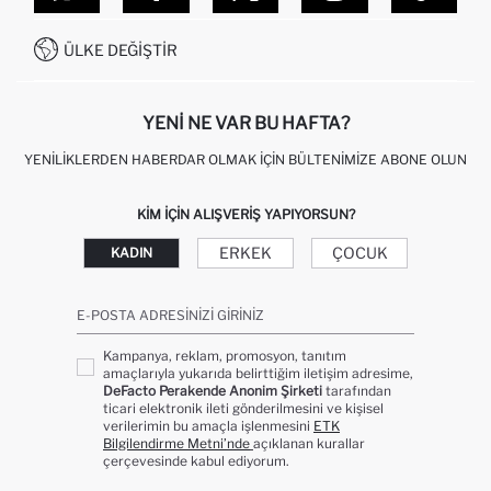
SITEMAP
İŞLEM REHBERI
MÜŞTERI HIZMETLERI
0850 333 22 86
KAMPANYALAR
ÜLKE DEĞIŞTIR
KIŞISEL VERILERIN KORUNMASI VE GIZLILIK
YENI NE VAR BU HAFTA?
YENILIKLERDEN HABERDAR OLMAK İÇIN BÜLTENIMIZE ABONE OLUN
KIM IÇIN ALIŞVERIŞ YAPIYORSUN?
ERKEK
ÇOCUK
KADIN
E-POSTA ADRESINIZI GIRINIZ
Kampanya, reklam, promosyon, tanıtım
amaçlarıyla yukarıda belirttiğim iletişim adresime,
DeFacto Perakende Anonim Şirketi
tarafından
ticari elektronik ileti gönderilmesini ve kişisel
verilerimin bu amaçla işlenmesini
ETK
Bilgilendirme Metni’nde
açıklanan kurallar
çerçevesinde kabul ediyorum.