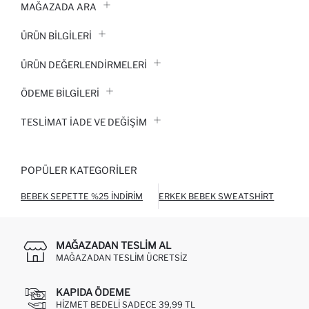
MAĞAZADA ARA
ÜRÜN BILGILERI
ÜRÜN DEĞERLENDİRMELERİ
ÖDEME BİLGİLERİ
TESLIMAT İADE VE DEĞIŞIM
POPÜLER KATEGORILER
BEBEK SEPETTE %25 İNDIRIM
ERKEK BEBEK SWEATSHIRT
ERK
MAĞAZADAN TESLIM AL
MAĞAZADAN TESLIM ÜCRETSIZ
KAPIDA ÖDEME
HIZMET BEDELI SADECE 39,99 TL