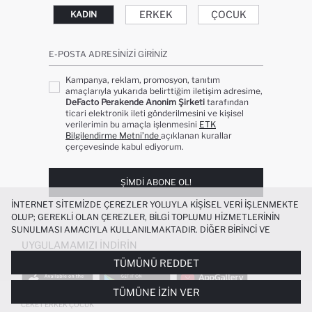
ERKEK
ÇOCUK
KADIN
E-POSTA ADRESINIZI GIRINIZ
Kampanya, reklam, promosyon, tanıtım
amaçlarıyla yukarıda belirttiğim iletişim adresime,
DeFacto Perakende Anonim Şirketi
tarafından
ticari elektronik ileti gönderilmesini ve kişisel
verilerimin bu amaçla işlenmesini
ETK
Bilgilendirme Metni’nde
açıklanan kurallar
çerçevesinde kabul ediyorum.
ŞIMDI ABONE OL!
İNTERNET SITEMIZDE ÇEREZLER YOLUYLA KIŞISEL VERI IŞLENMEKTE
OLUP; GEREKLI OLAN ÇEREZLER, BILGI TOPLUMU HIZMETLERININ
SUNULMASI AMACIYLA KULLANILMAKTADIR. DIĞER BIRINCI VE
ÜÇÜNCÜ TARAF ÇEREZLER ISE SIZE DAHA IYI BIR ALIŞVERIŞ
UYGULAMAMIZI İNDIRIN
DENEYIMI SUNULABILMESI, SITEMIZIN DAHA IŞLEVSEL KILINMASI VE
TÜMÜNÜ REDDET
KIŞISELLEŞTIRMESI VE AÇIK RIZA VERMENIZ HALINDE, SIZLERE
YÖNELIK PAZARLAMA FAALIYETLERININ YAPILMASI AMAÇLARIYLA
TÜMÜNE İZIN VER
SINIRLI OLARAK KULLANILACAKTIR. ÇEREZLERE DAIR TERCIHLERINIZI
%100 PAMUK KOLEJ YAKA BOMBER
ÇEREZ TERCIHLERI
PANELI ARACILIĞIYLA HER ZAMAN YÖNETEBILIR,
CEKET ERKEK ÇOCUK