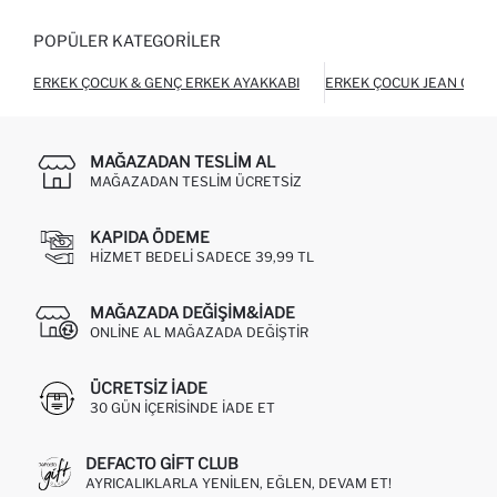
POPÜLER KATEGORILER
ERKEK ÇOCUK & GENÇ ERKEK AYAKKABI
ERKEK ÇOCUK JEAN CEK
MAĞAZADAN TESLIM AL
MAĞAZADAN TESLIM ÜCRETSIZ
KAPIDA ÖDEME
HIZMET BEDELI SADECE 39,99 TL
MAĞAZADA DEĞIŞIM&İADE
ONLINE AL MAĞAZADA DEĞIŞTIR
ÜCRETSIZ IADE
30 GÜN IÇERISINDE IADE ET
DEFACTO GIFT CLUB
AYRICALIKLARLA YENILEN, EĞLEN, DEVAM ET!