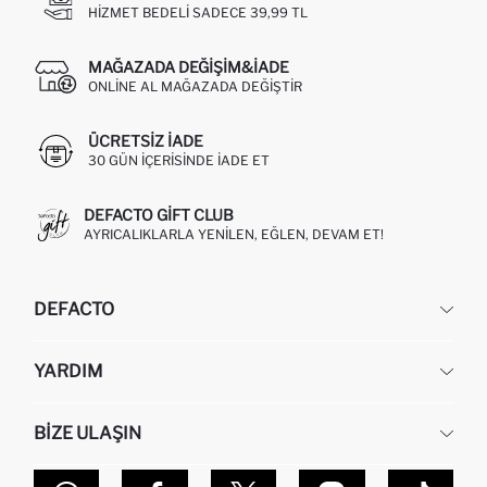
HIZMET BEDELI SADECE 39,99 TL
MAĞAZADA DEĞIŞIM&İADE
ONLINE AL MAĞAZADA DEĞIŞTIR
ÜCRETSIZ IADE
30 GÜN IÇERISINDE IADE ET
DEFACTO GIFT CLUB
AYRICALIKLARLA YENILEN, EĞLEN, DEVAM ET!
DEFACTO
KURUMSAL
YARDIM
HAKKIMIZDA
İNSAN KAYNAKLARI
SIKÇA SORULAN SORULAR
BIZE ULAŞIN
KURUMSAL SATIŞ
SIPARIŞIMI NASIL TAKIP EDERIM?
TOPTAN SATIŞ (WHOLESALE PARTNER)
NASIL İADE EDERIM?
MAĞAZALARIMIZ