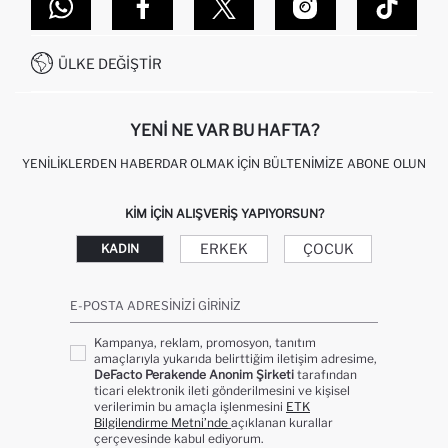
DEFACTO TEKNOLOJI
GIFT CLUB SIKÇA SORULAN SORULAR
İLETIŞIM FORMU
SITEMAP
İŞLEM REHBERI
MÜŞTERI HIZMETLERI
0850 333 22 86
KAMPANYALAR
ÜLKE DEĞIŞTIR
KIŞISEL VERILERIN KORUNMASI VE GIZLILIK
YENI NE VAR BU HAFTA?
YENILIKLERDEN HABERDAR OLMAK İÇIN BÜLTENIMIZE ABONE OLUN
KIM IÇIN ALIŞVERIŞ YAPIYORSUN?
ERKEK
ÇOCUK
KADIN
E-POSTA ADRESINIZI GIRINIZ
Kampanya, reklam, promosyon, tanıtım
amaçlarıyla yukarıda belirttiğim iletişim adresime,
DeFacto Perakende Anonim Şirketi
tarafından
ticari elektronik ileti gönderilmesini ve kişisel
verilerimin bu amaçla işlenmesini
ETK
Bilgilendirme Metni’nde
açıklanan kurallar
çerçevesinde kabul ediyorum.