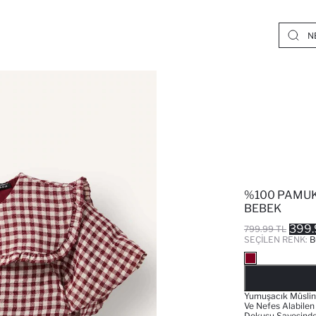
%100 PAMUK
BEBEK
399.
799.99 TL
SEÇILEN RENK:
B
Yumuşacık Müslin 
Ve Nefes Alabilen
Dokusu Sayesinde 