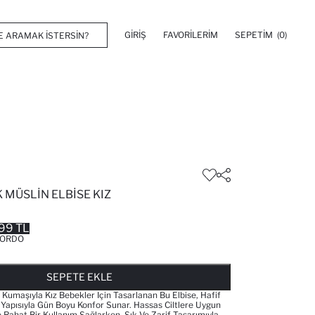
GIRIŞ
FAVORILERIM
SEPETIM
(0)
 MÜSLIN ELBISE KIZ
99 TL
ORDO
FAVORILERE EKLENDI
GELINCE HABER VER
SEPETE EKLENIYOR
SEPETE EKLENDI
SEPETE EKLE
Kumaşıyla Kız Bebekler Için Tasarlanan Bu Elbise, Hafif
 Yapısıyla Gün Boyu Konfor Sunar. Hassas Ciltlere Uygun
Rahat Bir Kullanım Sağlarken, Şık Ve Zarif Tasarımıyla