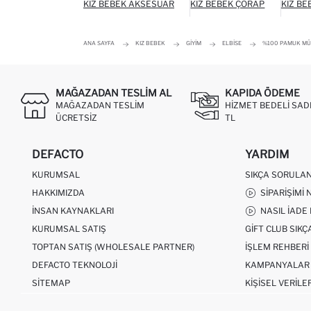
KIZ BEBEK AKSESUAR
KIZ BEBEK ÇORAP
KIZ BE
ANA SAYFA
KIZ BEBEK
GIYIM
ELBISE
%100 PAMUK MÜS
MAĞAZADAN TESLIM AL
KAPIDA ÖDEME
MAĞAZADAN TESLIM
HIZMET BEDELI SAD
ÜCRETSIZ
TL
DEFACTO
YARDIM
KURUMSAL
SIKÇA SORULA
HAKKIMIZDA
SIPARIŞIMI 
İNSAN KAYNAKLARI
NASIL İADE
KURUMSAL SATIŞ
GIFT CLUB SIK
TOPTAN SATIŞ (WHOLESALE PARTNER)
İŞLEM REHBERI
DEFACTO TEKNOLOJI
KAMPANYALAR
SITEMAP
KIŞISEL VERILE