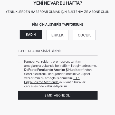
YENI NE VAR BU HAFTA?
YENILIKLERDEN HABERDAR OLMAK İÇIN BÜLTENIMIZE ABONE OLUN
KIM IÇIN ALIŞVERIŞ YAPIYORSUN?
KADIN
ERKEK
ÇOCUK
E-POSTA ADRESINIZI GIRINIZ
Kampanya, reklam, promosyon, tanıtım
amaçlarıyla yukarıda belirttiğim iletişim adresime,
DeFacto Perakende Anonim Şirketi
tarafından
ticari elektronik ileti gönderilmesini ve kişisel
verilerimin bu amaçla işlenmesini
ETK
Bilgilendirme Metni’nde
açıklanan kurallar
çerçevesinde kabul ediyorum.
ŞIMDI ABONE OL!