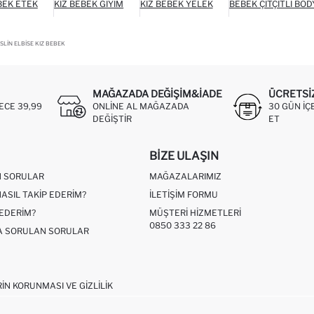
BEK ETEK
KIZ BEBEK GIYIM
KIZ BEBEK YELEK
BEBEK ÇITÇITLI BOD
LIN ELBISE KIZ BEBEK
MAĞAZADA DEĞIŞIM&İADE
ÜCRETSI
ECE 39,99
ONLINE AL MAĞAZADA
30 GÜN IÇ
DEĞIŞTIR
ET
BIZE ULAŞIN
N SORULAR
MAĞAZALARIMIZ
NASIL TAKIP EDERIM?
İLETIŞIM FORMU
 EDERIM?
MÜŞTERI HIZMETLERI
0850 333 22 86
ÇA SORULAN SORULAR
RIN KORUNMASI VE GIZLILIK