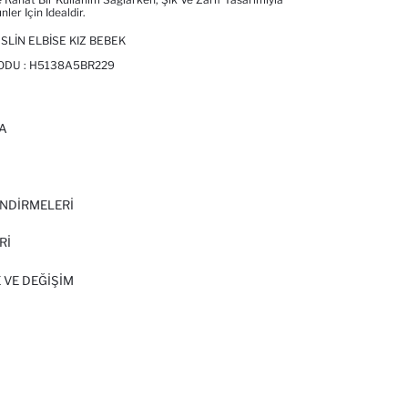
ler Için Idealdir.
LIN ELBISE KIZ BEBEK
ODU :
H5138A5BR229
A
I
NDİRMELERİ
Rİ
 VE DEĞIŞIM