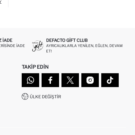
Y
Z IADE
DEFACTO GIFT CLUB
ERISINDE IADE
AYRICALIKLARLA YENILEN, EĞLEN, DEVAM
ET!
TAKIP EDIN
ÜLKE DEĞIŞTIR