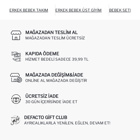
ERKEK BEBEK TAKIM
ERKEK BEBEK ÜST GIYIM
BEBEK SETLER
MAĞAZADAN TESLIM AL
MAĞAZADAN TESLIM ÜCRETSIZ
KAPIDA ÖDEME
HIZMET BEDELI SADECE 39,99 TL
MAĞAZADA DEĞIŞIM&İADE
ONLINE AL MAĞAZADA DEĞIŞTIR
ÜCRETSIZ IADE
30 GÜN IÇERISINDE IADE ET
DEFACTO GIFT CLUB
AYRICALIKLARLA YENILEN, EĞLEN, DEVAM ET!