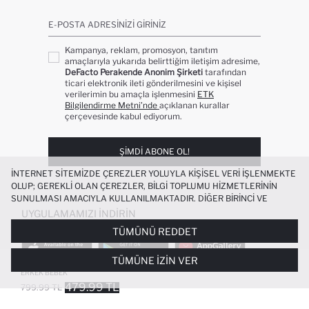
E-POSTA ADRESINIZI GIRINIZ
Kampanya, reklam, promosyon, tanıtım
amaçlarıyla yukarıda belirttiğim iletişim adresime,
DeFacto Perakende Anonim Şirketi
tarafından
ticari elektronik ileti gönderilmesini ve kişisel
verilerimin bu amaçla işlenmesini
ETK
Bilgilendirme Metni’nde
açıklanan kurallar
çerçevesinde kabul ediyorum.
ŞIMDI ABONE OL!
İNTERNET SITEMIZDE ÇEREZLER YOLUYLA KIŞISEL VERI IŞLENMEKTE
OLUP; GEREKLI OLAN ÇEREZLER, BILGI TOPLUMU HIZMETLERININ
SUNULMASI AMACIYLA KULLANILMAKTADIR. DIĞER BIRINCI VE
ÜÇÜNCÜ TARAF ÇEREZLER ISE SIZE DAHA IYI BIR ALIŞVERIŞ
UYGULAMAMIZI İNDIRIN
DENEYIMI SUNULABILMESI, SITEMIZIN DAHA IŞLEVSEL KILINMASI VE
TÜMÜNÜ REDDET
KIŞISELLEŞTIRMESI VE AÇIK RIZA VERMENIZ HALINDE, SIZLERE
YÖNELIK PAZARLAMA FAALIYETLERININ YAPILMASI AMAÇLARIYLA
TÜMÜNE İZIN VER
SINIRLI OLARAK KULLANILACAKTIR. ÇEREZLERE DAIR TERCIHLERINIZI
%100 PAMUK NAKIŞLI JEAN TULUM
ÇEREZ TERCIHLERI
PANELI ARACILIĞIYLA HER ZAMAN YÖNETEBILIR,
ERKEK BEBEK
ÇEREZLERLE ILGILI DAHA DETAYLI BILGIYE
ÇEREZ AYDINLATMA
479.99 TL
799.99 TL
POPÜLER KATEGORILER
METNI
’NDEN ULAŞABILIRSINIZ.
FAVORILERE EKLENDI
GELINCE HABER VER
SEPETE EKLENIYOR
SEPETE EKLENDI