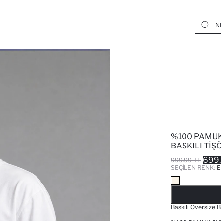
%100 PAMUK
BASKILI TIŞ
699.
999.99 TL
SEÇILEN RENK:
E
Baskılı Oversize Bi