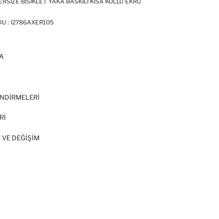
RSIZE BISIKLET YAKA BASKILI KISA KOLLU EKRU
DU :
I2786AXER105
A
I
NDİRMELERİ
Rİ
 VE DEĞIŞIM