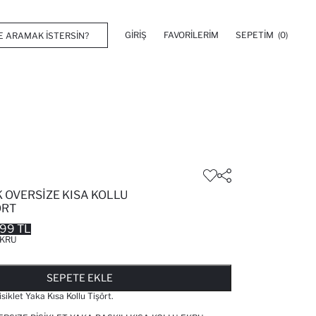
GIRIŞ
FAVORILERIM
SEPETIM
(0)
 OVERSIZE KISA KOLLU
ÖRT
99 TL
KRU
FAVORILERE EKLENDI
GELINCE HABER VER
SEPETE EKLENIYOR
SEPETE EKLENDI
SEPETE EKLE
siklet Yaka Kısa Kollu Tişört.