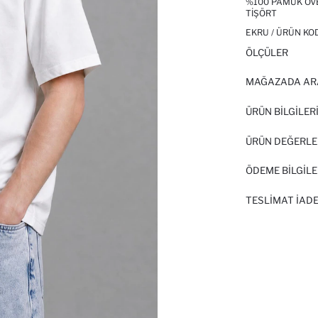
%100 PAMUK OVE
TIŞÖRT
EKRU / ÜRÜN KO
ÖLÇÜLER
MAĞAZADA AR
ÜRÜN BILGILER
ÜRÜN DEĞERLE
ÖDEME BİLGİLE
TESLIMAT İADE