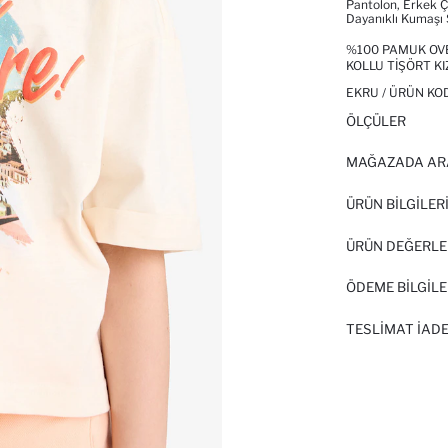
Pantolon, Erkek Ç
Dayanıklı Kumaşı 
%100 PAMUK OVER
KOLLU TIŞÖRT K
EKRU / ÜRÜN KO
ÖLÇÜLER
MAĞAZADA AR
ÜRÜN BILGILER
ÜRÜN DEĞERLE
ÖDEME BİLGİLE
TESLIMAT İADE