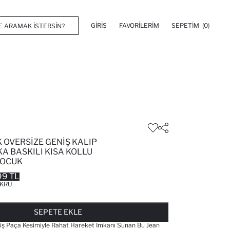
GIRIŞ
FAVORILERIM
SEPETIM
(0)
 OVERSIZE GENIŞ KALIP
KA BASKILI KISA KOLLU
ÇOCUK
99 TL
KRU
FAVORILERE EKLENDI
GELINCE HABER VER
SEPETE EKLENIYOR
SEPETE EKLENDI
SEPETE EKLE
 Paça Kesimiyle Rahat Hareket Imkanı Sunan Bu Jean