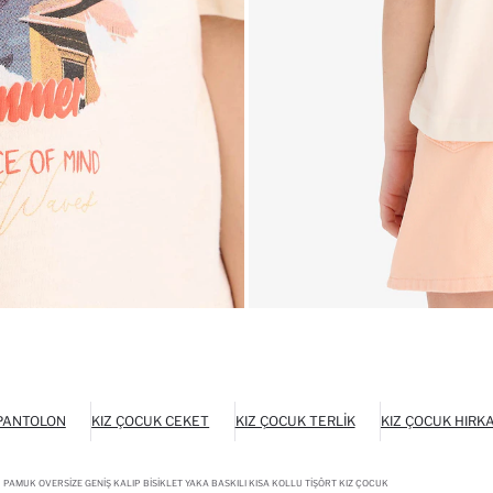
 PANTOLON
KIZ ÇOCUK CEKET
KIZ ÇOCUK TERLIK
KIZ ÇOCUK HIRK
 PAMUK OVERSIZE GENIŞ KALIP BISIKLET YAKA BASKILI KISA KOLLU TIŞÖRT KIZ ÇOCUK