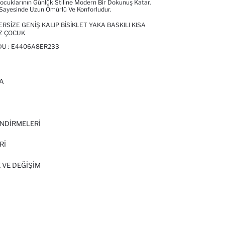
ocuklarının Günlük Stiline Modern Bir Dokunuş Katar.
Sayesinde Uzun Ömürlü Ve Konforludur.
SIZE GENIŞ KALIP BISIKLET YAKA BASKILI KISA
IZ ÇOCUK
DU :
E4406A8ER233
A
I
NDİRMELERİ
Rİ
 VE DEĞIŞIM