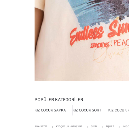
POPÜLER KATEGORILER
KIZ ÇOCUK ŞAPKA
KIZ ÇOCUK ŞORT
KIZ ÇOCUK
ANA SAYFA
KIZ ÇOCUK - GENÇ KIZ
GIYIM
TIŞÖRT
%100