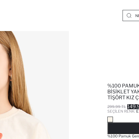
%100 PAMUK
BISIKLET YA
TIŞÖRT KIZ 
149.
299.99 TL
SEÇILEN RENK:
E
%100 Pamuk Geniş