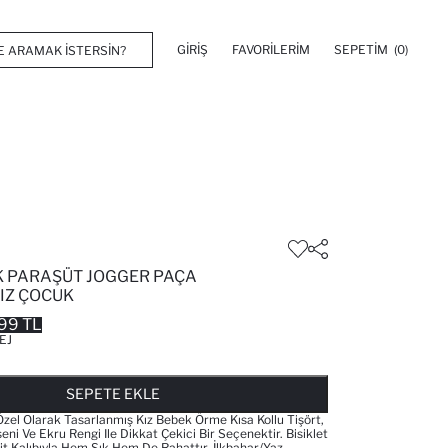
GIRIŞ
FAVORILERIM
SEPETIM
(0)
 PARAŞÜT JOGGER PAÇA
IZ ÇOCUK
99 TL
EJ
FAVORILERE EKLENDI
GELINCE HABER VER
SEPETE EKLENIYOR
SEPETE EKLENDI
SEPETE EKLE
l Olarak Tasarlanmış Kız Bebek Örme Kısa Kollu Tişört,
eni Ve Ekru Rengi Ile Dikkat Çekici Bir Seçenektir. Bisiklet
it Kalıbıyla Hem Şık Hem De Rahattır. İlkbahar/Yaz