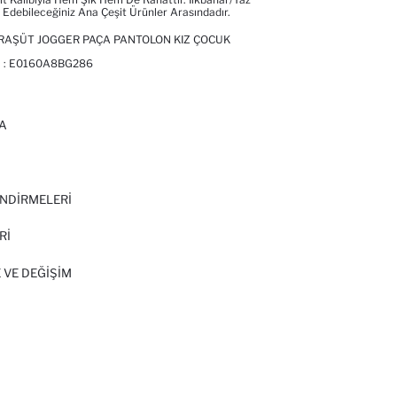
Edebileceğiniz Ana Çeşit Ürünler Arasındadır.
RAŞÜT JOGGER PAÇA PANTOLON KIZ ÇOCUK
 :
E0160A8BG286
A
I
NDİRMELERİ
Rİ
 VE DEĞIŞIM