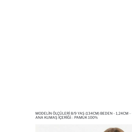
MODELIN ÖLÇÜLERI 8/9 YAŞ (134CM) BEDEN - 1,24CM -
ANA KUMAŞ İÇERIĞI: : PAMUK 100%