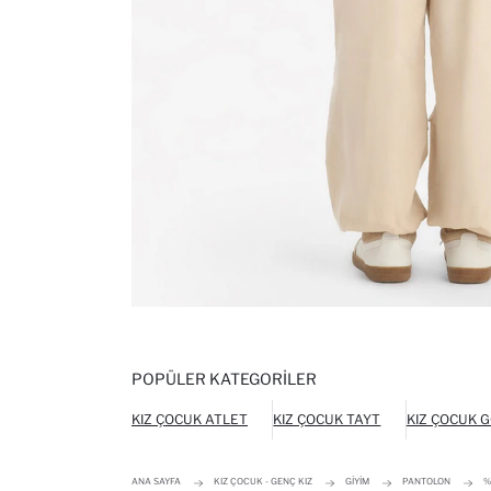
POPÜLER KATEGORILER
KIZ ÇOCUK ATLET
KIZ ÇOCUK TAYT
KIZ ÇOCUK 
ANA SAYFA
KIZ ÇOCUK - GENÇ KIZ
GIYIM
PANTOLON
%