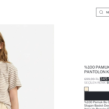
%100 PAMUK
PANTOLON K
349.
699.99 TL
SEÇILEN RENK:
B
%100 Pamuk Bu Öze
Slogan Baskılı Des
Yaka Ve Regular F