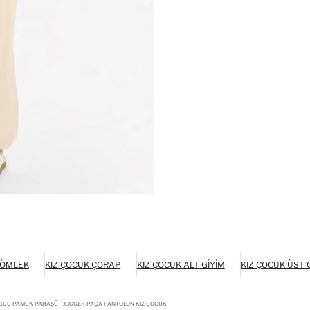
GÖMLEK
KIZ ÇOCUK ÇORAP
KIZ ÇOCUK ALT GIYIM
KIZ ÇOCUK ÜST 
100 PAMUK PARAŞÜT JOGGER PAÇA PANTOLON KIZ ÇOCUK