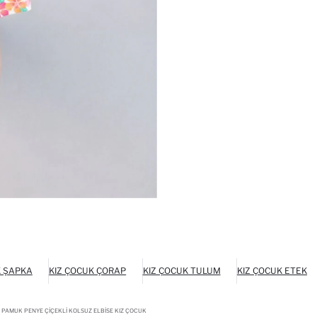
K ŞAPKA
KIZ ÇOCUK ÇORAP
KIZ ÇOCUK TULUM
KIZ ÇOCUK ETEK
 PAMUK PENYE ÇIÇEKLI KOLSUZ ELBISE KIZ ÇOCUK