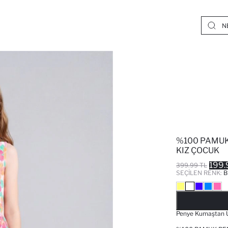
%100 PAMUK
KIZ ÇOCUK
199.
399.99 TL
SEÇILEN RENK:
B
Penye Kumaştan Ür