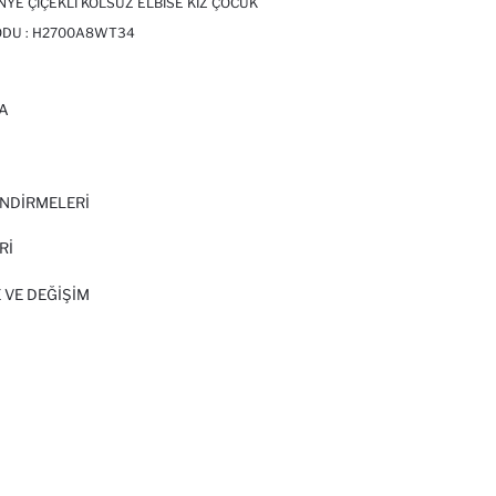
YE ÇIÇEKLI KOLSUZ ELBISE KIZ ÇOCUK
ODU :
H2700A8WT34
A
I
NDİRMELERİ
Rİ
 VE DEĞIŞIM