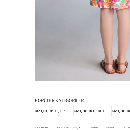
POPÜLER KATEGORILER
KIZ ÇOCUK TIŞÖRT
KIZ ÇOCUK CEKET
KIZ ÇOCU
ANA SAYFA
KIZ ÇOCUK - GENÇ KIZ
GIYIM
ELBISE
%100