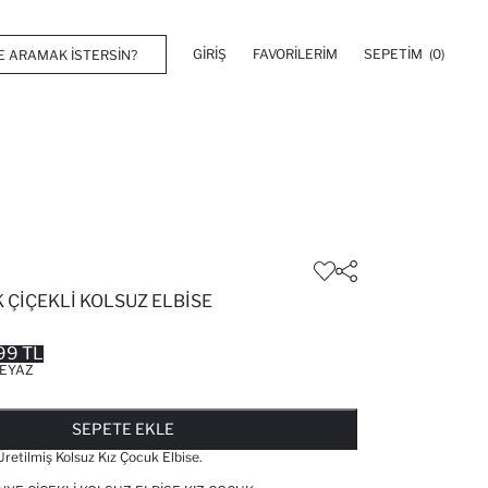
GIRIŞ
FAVORILERIM
SEPETIM
(0)
 ÇIÇEKLI KOLSUZ ELBISE
99 TL
EYAZ
FAVORILERE EKLENDI
GELINCE HABER VER
SEPETE EKLENIYOR
SEPETE EKLENDI
SEPETE EKLE
etilmiş Kolsuz Kız Çocuk Elbise.