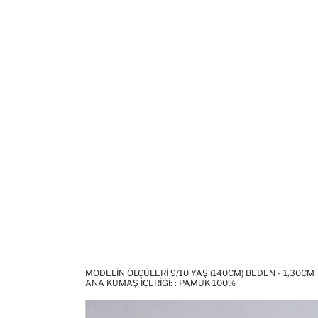
MODELIN ÖLÇÜLERI 9/10 YAŞ (140CM) BEDEN - 1,30CM
ANA KUMAŞ İÇERIĞI: : PAMUK 100%