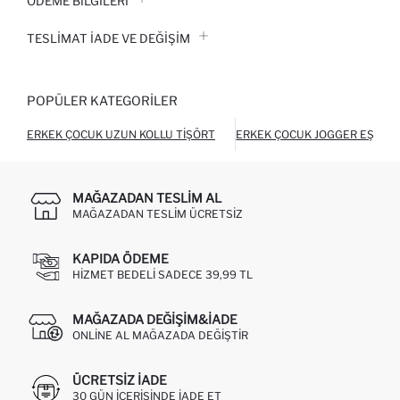
ÖDEME BİLGİLERİ
TESLIMAT İADE VE DEĞIŞIM
POPÜLER KATEGORILER
ERKEK ÇOCUK UZUN KOLLU TIŞÖRT
ERKEK ÇOCUK JOGGER EŞOFM
MAĞAZADAN TESLIM AL
MAĞAZADAN TESLIM ÜCRETSIZ
KAPIDA ÖDEME
HIZMET BEDELI SADECE 39,99 TL
MAĞAZADA DEĞIŞIM&İADE
ONLINE AL MAĞAZADA DEĞIŞTIR
ÜCRETSIZ IADE
30 GÜN IÇERISINDE IADE ET