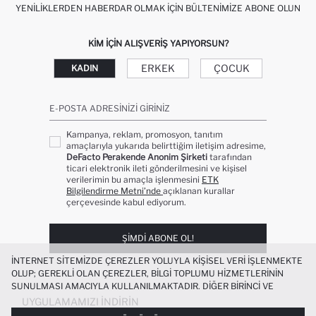
YENILIKLERDEN HABERDAR OLMAK İÇIN BÜLTENIMIZE ABONE OLUN
KIM IÇIN ALIŞVERIŞ YAPIYORSUN?
ERKEK
ÇOCUK
KADIN
E-POSTA ADRESINIZI GIRINIZ
Kampanya, reklam, promosyon, tanıtım
amaçlarıyla yukarıda belirttiğim iletişim adresime,
DeFacto Perakende Anonim Şirketi
tarafından
ticari elektronik ileti gönderilmesini ve kişisel
verilerimin bu amaçla işlenmesini
ETK
Bilgilendirme Metni’nde
açıklanan kurallar
çerçevesinde kabul ediyorum.
ŞIMDI ABONE OL!
İNTERNET SITEMIZDE ÇEREZLER YOLUYLA KIŞISEL VERI IŞLENMEKTE
OLUP; GEREKLI OLAN ÇEREZLER, BILGI TOPLUMU HIZMETLERININ
SUNULMASI AMACIYLA KULLANILMAKTADIR. DIĞER BIRINCI VE
ÜÇÜNCÜ TARAF ÇEREZLER ISE SIZE DAHA IYI BIR ALIŞVERIŞ
UYGULAMAMIZI İNDIRIN
DENEYIMI SUNULABILMESI, SITEMIZIN DAHA IŞLEVSEL KILINMASI VE