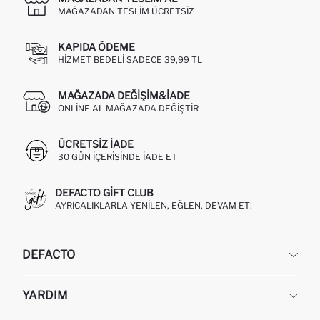
MAĞAZADAN TESLIM ÜCRETSIZ
KAPIDA ÖDEME
HIZMET BEDELI SADECE 39,99 TL
MAĞAZADA DEĞIŞIM&İADE
ONLINE AL MAĞAZADA DEĞIŞTIR
ÜCRETSIZ IADE
30 GÜN IÇERISINDE IADE ET
DEFACTO GIFT CLUB
AYRICALIKLARLA YENILEN, EĞLEN, DEVAM ET!
DEFACTO
KURUMSAL
YARDIM
HAKKIMIZDA
İNSAN KAYNAKLARI