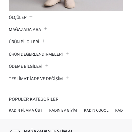
ÖLÇÜLER
MAĞAZADA ARA
ÜRÜN BILGILERI
ÜRÜN DEĞERLENDİRMELERİ
ÖDEME BİLGİLERİ
TESLIMAT İADE VE DEĞIŞIM
POPÜLER KATEGORILER
KADIN PIJAMA ÜST
KADIN EV GIYIM
KADIN COOOL
KADIN EV
MAĞAZADAN TESLIM AL