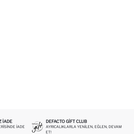
Z IADE
DEFACTO GIFT CLUB
ERISINDE IADE
AYRICALIKLARLA YENILEN, EĞLEN, DEVAM
ET!