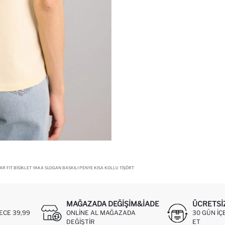
 FIT BISIKLET YAKA SLOGAN BASKILI PENYE KISA KOLLU TIŞÖRT
MAĞAZADA DEĞIŞIM&İADE
ÜCRETSI
ECE 39,99
ONLINE AL MAĞAZADA
30 GÜN IÇ
DEĞIŞTIR
ET