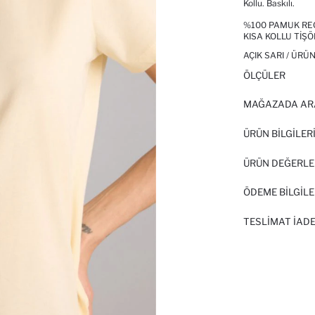
Kollu. Baskılı.
%100 PAMUK REG
KISA KOLLU TIŞ
AÇIK SARI / ÜRÜ
ÖLÇÜLER
MAĞAZADA AR
ÜRÜN BILGILER
ÜRÜN DEĞERLE
ÖDEME BİLGİLE
TESLIMAT İADE