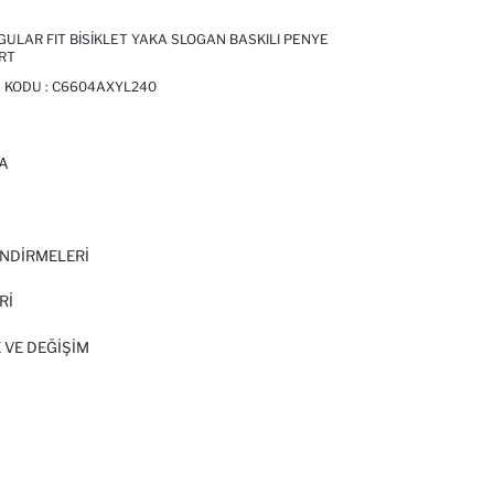
ULAR FIT BISIKLET YAKA SLOGAN BASKILI PENYE
ÖRT
N KODU :
C6604AXYL240
A
I
NDİRMELERİ
Rİ
 VE DEĞIŞIM