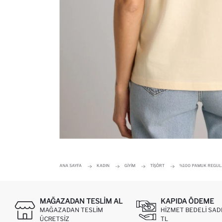
ANA SAYFA
KADIN
GIYIM
TIŞÖRT
%100 PAMUK REGULAR
MAĞAZADAN TESLIM AL
KAPIDA ÖDEME
MAĞAZADAN TESLIM
HIZMET BEDELI SAD
ÜCRETSIZ
TL