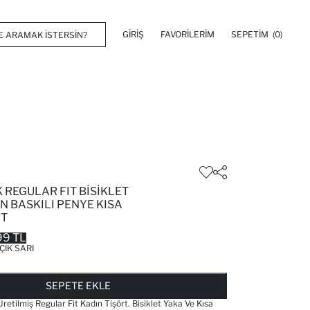
GIRIŞ
FAVORILERIM
SEPETIM
(0)
 REGULAR FIT BISIKLET
N BASKILI PENYE KISA
RT
99 TL
ÇIK SARI
FAVORILERE EKLENDI
GELINCE HABER VER
SEPETE EKLENIYOR
SEPETE EKLENDI
SEPETE EKLE
etilmiş Regular Fit Kadın Tişört. Bisiklet Yaka Ve Kısa