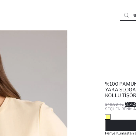
%100 PAMUK
YAKA SLOGA
KOLLU TIŞÖ
314.
349.99 TL
SEÇILEN RENK:
A
Penye Kumaştan Ür