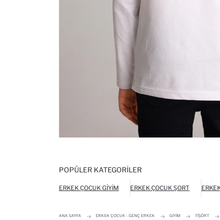
POPÜLER KATEGORILER
ERKEK ÇOCUK GIYIM
ERKEK ÇOCUK ŞORT
ERKEK
ANA SAYFA
ERKEK ÇOCUK - GENÇ ERKEK
GIYIM
TIŞÖRT