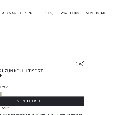
GIRIŞ
FAVORILERIM
SEPETIM
(0)
 UZUN KOLLU TIŞÖRT
K
EYAZ
FAVORILERE EKLENDI
GELINCE HABER VER
SEPETE EKLENIYOR
SEPETE EKLENDI
SEPETE EKLE
-Shirt