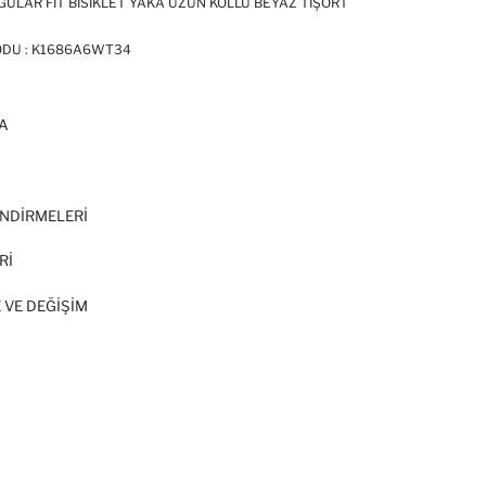
ULAR FIT BISIKLET YAKA UZUN KOLLU BEYAZ TIŞÖRT
ODU :
K1686A6WT34
A
I
NDİRMELERİ
Rİ
 VE DEĞIŞIM