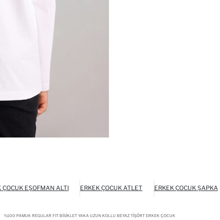
 ÇOCUK EŞOFMAN ALTI
ERKEK ÇOCUK ATLET
ERKEK ÇOCUK ŞAPKA
%100 PAMUK REGULAR FIT BISIKLET YAKA UZUN KOLLU BEYAZ TIŞÖRT ERKEK ÇOCUK