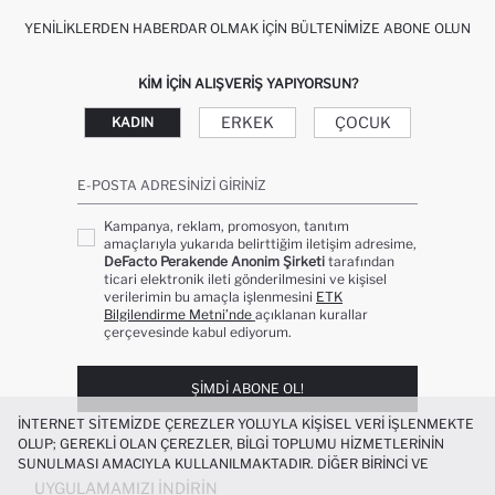
YENILIKLERDEN HABERDAR OLMAK İÇIN BÜLTENIMIZE ABONE OLUN
KIM IÇIN ALIŞVERIŞ YAPIYORSUN?
ERKEK
ÇOCUK
KADIN
E-POSTA ADRESINIZI GIRINIZ
Kampanya, reklam, promosyon, tanıtım
amaçlarıyla yukarıda belirttiğim iletişim adresime,
DeFacto Perakende Anonim Şirketi
tarafından
ticari elektronik ileti gönderilmesini ve kişisel
verilerimin bu amaçla işlenmesini
ETK
Bilgilendirme Metni’nde
açıklanan kurallar
çerçevesinde kabul ediyorum.
ŞIMDI ABONE OL!
İNTERNET SITEMIZDE ÇEREZLER YOLUYLA KIŞISEL VERI IŞLENMEKTE
OLUP; GEREKLI OLAN ÇEREZLER, BILGI TOPLUMU HIZMETLERININ
SUNULMASI AMACIYLA KULLANILMAKTADIR. DIĞER BIRINCI VE
ÜÇÜNCÜ TARAF ÇEREZLER ISE SIZE DAHA IYI BIR ALIŞVERIŞ
UYGULAMAMIZI İNDIRIN