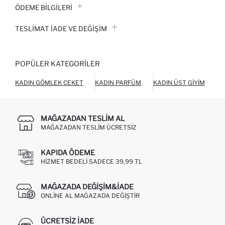
ÖDEME BİLGİLERİ
TESLIMAT İADE VE DEĞIŞIM
POPÜLER KATEGORILER
KADIN GÖMLEK CEKET
KADIN PARFÜM
KADIN ÜST GIYIM
KA
MAĞAZADAN TESLIM AL
MAĞAZADAN TESLIM ÜCRETSIZ
KAPIDA ÖDEME
HIZMET BEDELI SADECE 39,99 TL
MAĞAZADA DEĞIŞIM&İADE
ONLINE AL MAĞAZADA DEĞIŞTIR
ÜCRETSIZ IADE