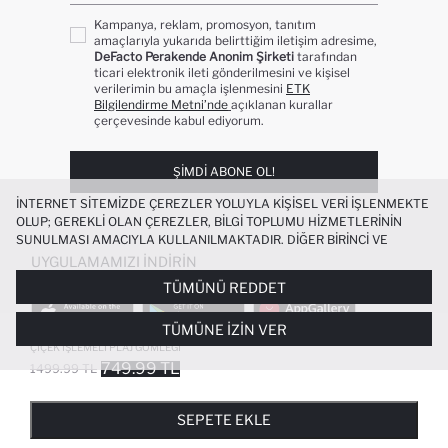
Kampanya, reklam, promosyon, tanıtım
amaçlarıyla yukarıda belirttiğim iletişim adresime,
DeFacto Perakende Anonim Şirketi
tarafından
ticari elektronik ileti gönderilmesini ve kişisel
verilerimin bu amaçla işlenmesini
ETK
Bilgilendirme Metni’nde
açıklanan kurallar
çerçevesinde kabul ediyorum.
ŞIMDI ABONE OL!
İNTERNET SITEMIZDE ÇEREZLER YOLUYLA KIŞISEL VERI IŞLENMEKTE
OLUP; GEREKLI OLAN ÇEREZLER, BILGI TOPLUMU HIZMETLERININ
SUNULMASI AMACIYLA KULLANILMAKTADIR. DIĞER BIRINCI VE
ÜÇÜNCÜ TARAF ÇEREZLER ISE SIZE DAHA IYI BIR ALIŞVERIŞ
UYGULAMAMIZI İNDIRIN
DENEYIMI SUNULABILMESI, SITEMIZIN DAHA IŞLEVSEL KILINMASI VE
TÜMÜNÜ REDDET
KIŞISELLEŞTIRMESI VE AÇIK RIZA VERMENIZ HALINDE, SIZLERE
YÖNELIK PAZARLAMA FAALIYETLERININ YAPILMASI AMAÇLARIYLA
TÜMÜNE İZIN VER
SINIRLI OLARAK KULLANILACAKTIR. ÇEREZLERE DAIR TERCIHLERINIZI
%100 PAMUK REGULAR FIT BRODE
+2
ÇEREZ TERCIHLERI
PANELI ARACILIĞIYLA HER ZAMAN YÖNETEBILIR,
ÇIÇEK İŞLEMELI PLAJ GÖMLEĞI
ÇEREZLERLE ILGILI DAHA DETAYLI BILGIYE
ÇEREZ AYDINLATMA
749.99 TL
1499.99 TL
POPÜLER KATEGORILER
METNI
’NDEN ULAŞABILIRSINIZ.
FAVORILERE EKLENDI
GELINCE HABER VER
SEPETE EKLENIYOR
SEPETE EKLENDI
KADIN MAYO
KADIN BEYAZ TIŞÖRT
SEPETE EKLE
BIKINI
ERKEK BEYAZ TIŞÖRT