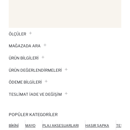
ÖLÇÜLER
MAĞAZADA ARA
ÜRÜN BILGILERI
ÜRÜN DEĞERLENDİRMELERİ
ÖDEME BİLGİLERİ
TESLIMAT İADE VE DEĞIŞIM
POPÜLER KATEGORILER
BIKINI
MAYO
PLAJ AKSESUARLARI
HASIR ŞAPKA
TESETT