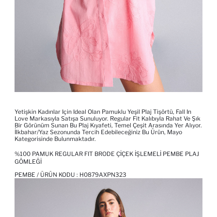
Yetişkin Kadınlar Için Ideal Olan Pamuklu Yeşil Plaj Tişörtü, Fall In
Love Markasıyla Satışa Sunuluyor. Regular Fit Kalıbıyla Rahat Ve Şık
Bir Görünüm Sunan Bu Plaj Kıyafeti, Temel Çeşit Arasında Yer Alıyor.
İlkbahar/Yaz Sezonunda Tercih Edebileceğiniz Bu Ürün, Mayo
Kategorisinde Bulunmaktadır.
%100 PAMUK REGULAR FIT BRODE ÇIÇEK İŞLEMELI PEMBE PLAJ
GÖMLEĞI
PEMBE / ÜRÜN KODU :
H0879AXPN323