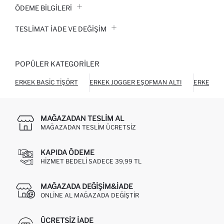
ÖDEME BİLGİLERİ
TESLIMAT İADE VE DEĞIŞIM
POPÜLER KATEGORILER
ERKEK BASIC TIŞÖRT
ERKEK JOGGER EŞOFMAN ALTI
ERKEK Ç
MAĞAZADAN TESLIM AL
MAĞAZADAN TESLIM ÜCRETSIZ
KAPIDA ÖDEME
HIZMET BEDELI SADECE 39,99 TL
MAĞAZADA DEĞIŞIM&İADE
ONLINE AL MAĞAZADA DEĞIŞTIR
ÜCRETSIZ IADE