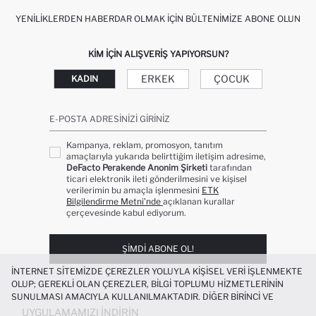
YENILIKLERDEN HABERDAR OLMAK İÇIN BÜLTENIMIZE ABONE OLUN
KIM IÇIN ALIŞVERIŞ YAPIYORSUN?
ERKEK
ÇOCUK
KADIN
E-POSTA ADRESINIZI GIRINIZ
Kampanya, reklam, promosyon, tanıtım
amaçlarıyla yukarıda belirttiğim iletişim adresime,
DeFacto Perakende Anonim Şirketi
tarafından
ticari elektronik ileti gönderilmesini ve kişisel
verilerimin bu amaçla işlenmesini
ETK
Bilgilendirme Metni’nde
açıklanan kurallar
çerçevesinde kabul ediyorum.
ŞIMDI ABONE OL!
İNTERNET SITEMIZDE ÇEREZLER YOLUYLA KIŞISEL VERI IŞLENMEKTE
OLUP; GEREKLI OLAN ÇEREZLER, BILGI TOPLUMU HIZMETLERININ
SUNULMASI AMACIYLA KULLANILMAKTADIR. DIĞER BIRINCI VE
ÜÇÜNCÜ TARAF ÇEREZLER ISE SIZE DAHA IYI BIR ALIŞVERIŞ
UYGULAMAMIZI İNDIRIN