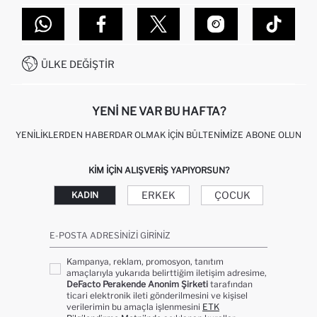
TOPTAN SATIŞ (WHOLESALE PARTNER)
NASIL İADE EDERIM?
MAĞAZALARIMIZ
DEFACTO TEKNOLOJI
GIFT CLUB SIKÇA SORULAN SORULAR
İLETIŞIM FORMU
SITEMAP
İŞLEM REHBERI
MÜŞTERI HIZMETLERI
0850 333 22 86
KAMPANYALAR
ÜLKE DEĞIŞTIR
KIŞISEL VERILERIN KORUNMASI VE GIZLILIK
YENI NE VAR BU HAFTA?
YENILIKLERDEN HABERDAR OLMAK İÇIN BÜLTENIMIZE ABONE OLUN
KIM IÇIN ALIŞVERIŞ YAPIYORSUN?
ERKEK
ÇOCUK
KADIN
E-POSTA ADRESINIZI GIRINIZ
Kampanya, reklam, promosyon, tanıtım
amaçlarıyla yukarıda belirttiğim iletişim adresime,
DeFacto Perakende Anonim Şirketi
tarafından
ticari elektronik ileti gönderilmesini ve kişisel
verilerimin bu amaçla işlenmesini
ETK