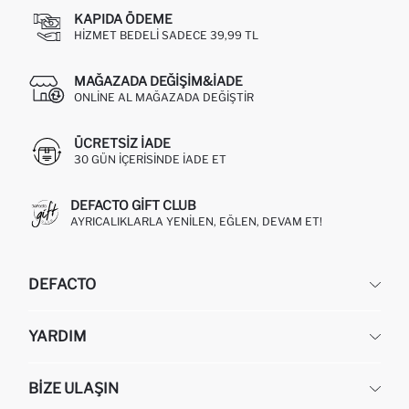
KAPIDA ÖDEME
HIZMET BEDELI SADECE 39,99 TL
MAĞAZADA DEĞIŞIM&İADE
ONLINE AL MAĞAZADA DEĞIŞTIR
ÜCRETSIZ IADE
30 GÜN IÇERISINDE IADE ET
DEFACTO GIFT CLUB
AYRICALIKLARLA YENILEN, EĞLEN, DEVAM ET!
DEFACTO
KURUMSAL
YARDIM
HAKKIMIZDA
İNSAN KAYNAKLARI
SIKÇA SORULAN SORULAR
BIZE ULAŞIN
KURUMSAL SATIŞ
SIPARIŞIMI NASIL TAKIP EDERIM?