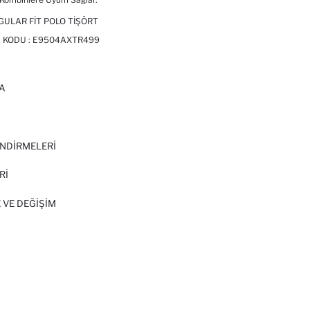
ULAR FIT POLO TIŞÖRT
 KODU :
E9504AXTR499
A
I
NDİRMELERİ
Rİ
 VE DEĞIŞIM