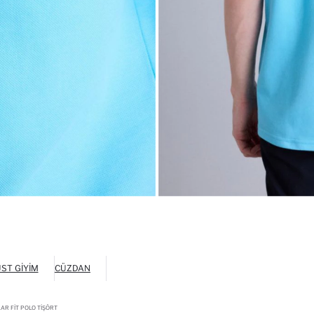
ST GIYIM
CÜZDAN
R FIT POLO TIŞÖRT