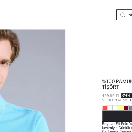
%100 PAMUK
TIŞÖRT
399.
499.99 TL
SEÇILEN RENK:
T
Regular Fit Polo Y
Kesimiyle Günlük 
De Smart-Casual 