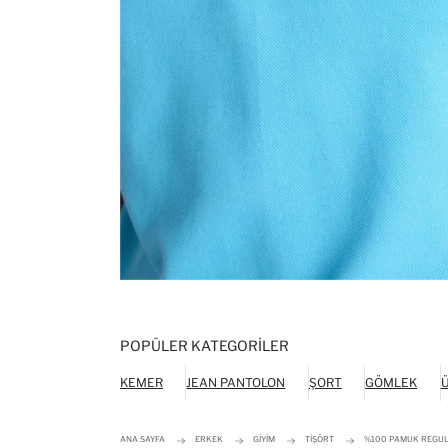
POPÜLER KATEGORILER
KEMER
JEAN PANTOLON
ŞORT
GÖMLEK
Ü
ANA SAYFA
ERKEK
GIYIM
TIŞÖRT
%100 PAMUK REGULA