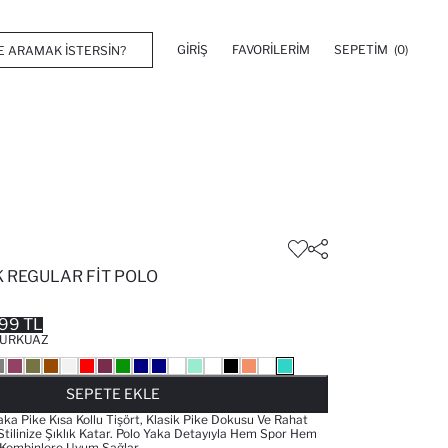
GIRIŞ
FAVORILERIM
SEPETIM
(0)
 REGULAR FIT POLO
99 TL
URKUAZ
FAVORILERE EKLENDI
GELINCE HABER VER
SEPETE EKLENIYOR
SEPETE EKLENDI
SEPETE EKLE
aka Pike Kısa Kollu Tişört, Klasik Pike Dokusu Ve Rahat
Stilinize Şıklık Katar. Polo Yaka Detayıyla Hem Spor Hem
Kombinlere Uyum Sağlar.