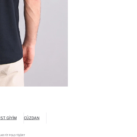
ST GIYIM
CÜZDAN
R FIT POLO TIŞÖRT