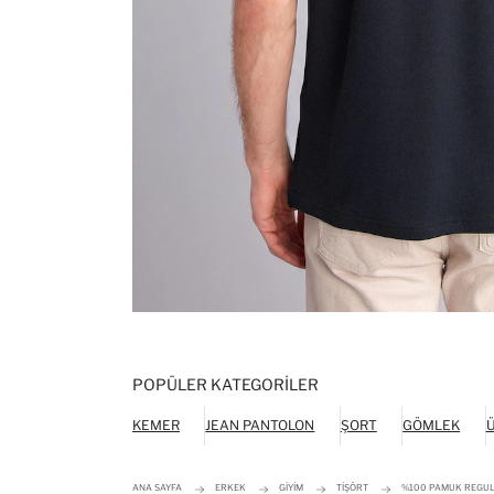
POPÜLER KATEGORILER
KEMER
JEAN PANTOLON
ŞORT
GÖMLEK
Ü
ANA SAYFA
ERKEK
GIYIM
TIŞÖRT
%100 PAMUK REGULA