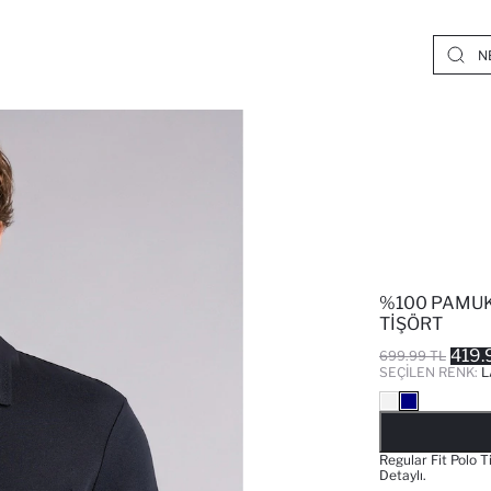
%100 PAMUK
TIŞÖRT
419.
699.99 TL
SEÇILEN RENK:
L
Regular Fit Polo T
Detaylı.