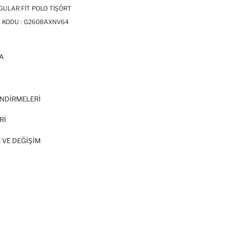
ULAR FIT POLO TIŞÖRT
 KODU :
G2608AXNV64
A
I
NDİRMELERİ
Rİ
 VE DEĞIŞIM