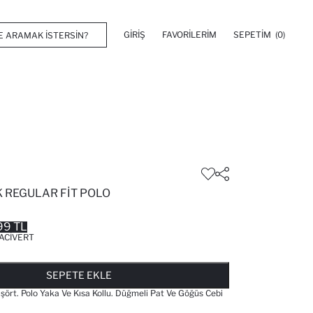
GIRIŞ
FAVORILERIM
SEPETIM
(0)
 REGULAR FIT POLO
99 TL
ACIVERT
FAVORILERE EKLENDI
GELINCE HABER VER
SEPETE EKLENIYOR
SEPETE EKLENDI
SEPETE EKLE
işört. Polo Yaka Ve Kısa Kollu. Düğmeli Pat Ve Göğüs Cebi