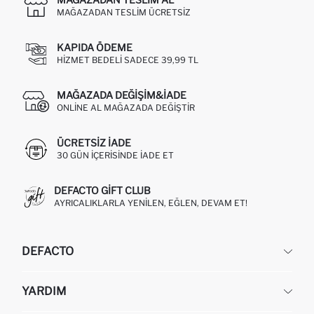
MAĞAZADAN TESLIM ÜCRETSIZ
KAPIDA ÖDEME
HIZMET BEDELI SADECE 39,99 TL
MAĞAZADA DEĞIŞIM&İADE
ONLINE AL MAĞAZADA DEĞIŞTIR
ÜCRETSIZ IADE
30 GÜN IÇERISINDE IADE ET
DEFACTO GIFT CLUB
AYRICALIKLARLA YENILEN, EĞLEN, DEVAM ET!
DEFACTO
KURUMSAL
YARDIM
HAKKIMIZDA
İNSAN KAYNAKLARI