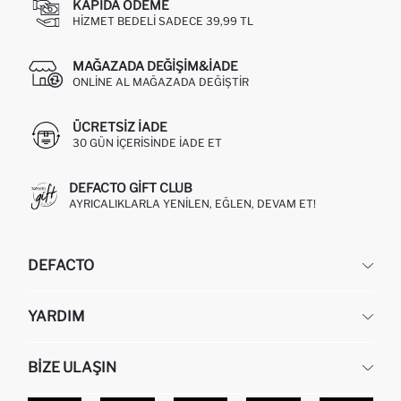
KAPIDA ÖDEME
HIZMET BEDELI SADECE 39,99 TL
MAĞAZADA DEĞIŞIM&İADE
ONLINE AL MAĞAZADA DEĞIŞTIR
ÜCRETSIZ IADE
30 GÜN IÇERISINDE IADE ET
DEFACTO GIFT CLUB
AYRICALIKLARLA YENILEN, EĞLEN, DEVAM ET!
DEFACTO
KURUMSAL
YARDIM
HAKKIMIZDA
İNSAN KAYNAKLARI
SIKÇA SORULAN SORULAR
BIZE ULAŞIN
KURUMSAL SATIŞ
SIPARIŞIMI NASIL TAKIP EDERIM?
TOPTAN SATIŞ (WHOLESALE PARTNER)
NASIL İADE EDERIM?
MAĞAZALARIMIZ