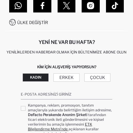
DEFACTO TEKNOLOJI
GIFT CLUB SIKÇA SORULAN SORULAR
İLETIŞIM FORMU
SITEMAP
İŞLEM REHBERI
MÜŞTERI HIZMETLERI
0850 333 22 86
KAMPANYALAR
ÜLKE DEĞIŞTIR
KIŞISEL VERILERIN KORUNMASI VE GIZLILIK
YENI NE VAR BU HAFTA?
YENILIKLERDEN HABERDAR OLMAK İÇIN BÜLTENIMIZE ABONE OLUN
KIM IÇIN ALIŞVERIŞ YAPIYORSUN?
ERKEK
ÇOCUK
KADIN
E-POSTA ADRESINIZI GIRINIZ
Kampanya, reklam, promosyon, tanıtım
amaçlarıyla yukarıda belirttiğim iletişim adresime,
DeFacto Perakende Anonim Şirketi
tarafından
ticari elektronik ileti gönderilmesini ve kişisel
verilerimin bu amaçla işlenmesini
ETK
Bilgilendirme Metni’nde
açıklanan kurallar