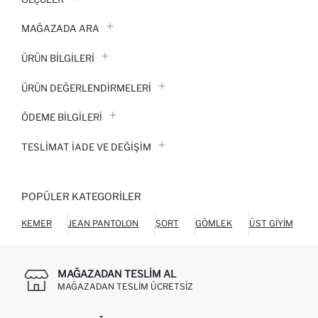
MAĞAZADA ARA
ÜRÜN BILGILERI
ÜRÜN DEĞERLENDİRMELERİ
ÖDEME BİLGİLERİ
TESLIMAT İADE VE DEĞIŞIM
POPÜLER KATEGORILER
KEMER
JEAN PANTOLON
ŞORT
GÖMLEK
ÜST GIYIM
C
MAĞAZADAN TESLIM AL
MAĞAZADAN TESLIM ÜCRETSIZ