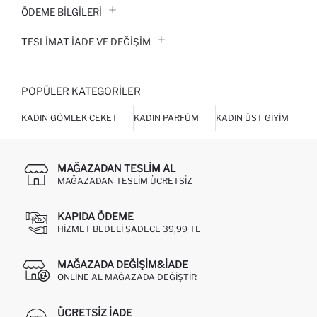
ÖDEME BİLGİLERİ
TESLIMAT İADE VE DEĞIŞIM
POPÜLER KATEGORILER
KADIN GÖMLEK CEKET
KADIN PARFÜM
KADIN ÜST GIYIM
KA
MAĞAZADAN TESLIM AL
MAĞAZADAN TESLIM ÜCRETSIZ
KAPIDA ÖDEME
HIZMET BEDELI SADECE 39,99 TL
MAĞAZADA DEĞIŞIM&İADE
ONLINE AL MAĞAZADA DEĞIŞTIR
ÜCRETSIZ IADE