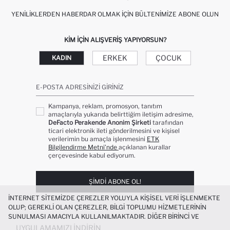
YENILIKLERDEN HABERDAR OLMAK İÇIN BÜLTENIMIZE ABONE OLUN
KIM IÇIN ALIŞVERIŞ YAPIYORSUN?
ERKEK
ÇOCUK
KADIN
E-POSTA ADRESINIZI GIRINIZ
Kampanya, reklam, promosyon, tanıtım
amaçlarıyla yukarıda belirttiğim iletişim adresime,
DeFacto Perakende Anonim Şirketi
tarafından
ticari elektronik ileti gönderilmesini ve kişisel
verilerimin bu amaçla işlenmesini
ETK
Bilgilendirme Metni’nde
açıklanan kurallar
çerçevesinde kabul ediyorum.
ŞIMDI ABONE OL!
İNTERNET SITEMIZDE ÇEREZLER YOLUYLA KIŞISEL VERI IŞLENMEKTE
OLUP; GEREKLI OLAN ÇEREZLER, BILGI TOPLUMU HIZMETLERININ
SUNULMASI AMACIYLA KULLANILMAKTADIR. DIĞER BIRINCI VE
ÜÇÜNCÜ TARAF ÇEREZLER ISE SIZE DAHA IYI BIR ALIŞVERIŞ
UYGULAMAMIZI İNDIRIN