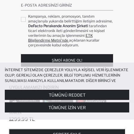
E-POSTA ADRESINIZI GIRINIZ
Kampanya, reklam, promosyon, tanıtım
amaçlarıyla yukarıda belirttiğim iletişim adresime,
DeFacto Perakende Anonim Şirketi
tarafından
ticari elektronik ileti gönderilmesini ve kişisel
verilerimin bu amaçla işlenmesini
ETK
Bilgilendirme Metni’nde
açıklanan kurallar
çerçevesinde kabul ediyorum.
ŞIMDI ABONE OL!
İNTERNET SITEMIZDE ÇEREZLER YOLUYLA KIŞISEL VERI IŞLENMEKTE
OLUP; GEREKLI OLAN ÇEREZLER, BILGI TOPLUMU HIZMETLERININ
SUNULMASI AMACIYLA KULLANILMAKTADIR. DIĞER BIRINCI VE
ÜÇÜNCÜ TARAF ÇEREZLER ISE SIZE DAHA IYI BIR ALIŞVERIŞ
UYGULAMAMIZI İNDIRIN
DENEYIMI SUNULABILMESI, SITEMIZIN DAHA IŞLEVSEL KILINMASI VE
TÜMÜNÜ REDDET
KIŞISELLEŞTIRMESI VE AÇIK RIZA VERMENIZ HALINDE, SIZLERE
YÖNELIK PAZARLAMA FAALIYETLERININ YAPILMASI AMAÇLARIYLA
TÜMÜNE İZIN VER
SINIRLI OLARAK KULLANILACAKTIR. ÇEREZLERE DAIR TERCIHLERINIZI
%100 PAMUK REGULAR FIT UZUN KOLLU
ÇEREZ TERCIHLERI
PANELI ARACILIĞIYLA HER ZAMAN YÖNETEBILIR,
GÖMLEK
ÇEREZLERLE ILGILI DAHA DETAYLI BILGIYE
ÇEREZ AYDINLATMA
1299.99 TL
POPÜLER KATEGORILER
METNI
’NDEN ULAŞABILIRSINIZ.
FAVORILERE EKLENDI
GELINCE HABER VER
SEPETE EKLENIYOR
SEPETE EKLENDI
KADIN MAYO
KADIN BEYAZ TIŞÖRT