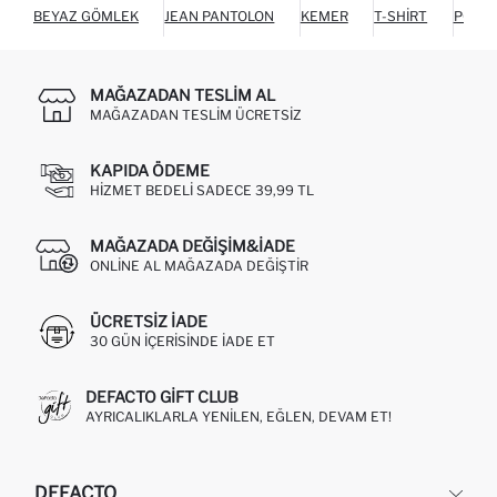
BEYAZ GÖMLEK
JEAN PANTOLON
KEMER
T-SHIRT
POLO 
MAĞAZADAN TESLIM AL
MAĞAZADAN TESLIM ÜCRETSIZ
KAPIDA ÖDEME
HIZMET BEDELI SADECE 39,99 TL
MAĞAZADA DEĞIŞIM&İADE
ONLINE AL MAĞAZADA DEĞIŞTIR
ÜCRETSIZ IADE
30 GÜN IÇERISINDE IADE ET
DEFACTO GIFT CLUB
AYRICALIKLARLA YENILEN, EĞLEN, DEVAM ET!
DEFACTO