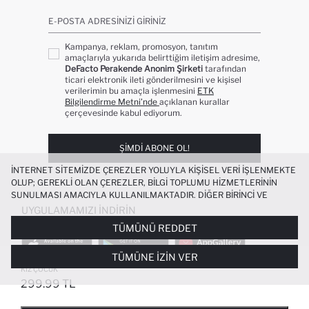
E-POSTA ADRESINIZI GIRINIZ
Kampanya, reklam, promosyon, tanıtım
amaçlarıyla yukarıda belirttiğim iletişim adresime,
DeFacto Perakende Anonim Şirketi
tarafından
ticari elektronik ileti gönderilmesini ve kişisel
verilerimin bu amaçla işlenmesini
ETK
Bilgilendirme Metni’nde
açıklanan kurallar
çerçevesinde kabul ediyorum.
ŞIMDI ABONE OL!
İNTERNET SITEMIZDE ÇEREZLER YOLUYLA KIŞISEL VERI IŞLENMEKTE
OLUP; GEREKLI OLAN ÇEREZLER, BILGI TOPLUMU HIZMETLERININ
SUNULMASI AMACIYLA KULLANILMAKTADIR. DIĞER BIRINCI VE
ÜÇÜNCÜ TARAF ÇEREZLER ISE SIZE DAHA IYI BIR ALIŞVERIŞ
UYGULAMAMIZI İNDIRIN
DENEYIMI SUNULABILMESI, SITEMIZIN DAHA IŞLEVSEL KILINMASI VE
TÜMÜNÜ REDDET
KIŞISELLEŞTIRMESI VE AÇIK RIZA VERMENIZ HALINDE, SIZLERE
YÖNELIK PAZARLAMA FAALIYETLERININ YAPILMASI AMAÇLARIYLA
TÜMÜNE İZIN VER
SINIRLI OLARAK KULLANILACAKTIR. ÇEREZLERE DAIR TERCIHLERINIZI
%100 PAMUK RELAX FIT BASKILI TIŞÖRT
ÇEREZ TERCIHLERI
PANELI ARACILIĞIYLA HER ZAMAN YÖNETEBILIR,
KIZ ÇOCUK
ÇEREZLERLE ILGILI DAHA DETAYLI BILGIYE
ÇEREZ AYDINLATMA
299.99 TL
POPÜLER KATEGORILER
METNI
’NDEN ULAŞABILIRSINIZ.
FAVORILERE EKLENDI
GELINCE HABER VER
SEPETE EKLENIYOR
SEPETE EKLENDI