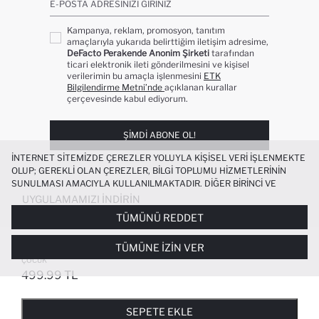
E-POSTA ADRESINIZI GIRINIZ
Kampanya, reklam, promosyon, tanıtım
amaçlarıyla yukarıda belirttiğim iletişim adresime,
DeFacto Perakende Anonim Şirketi
tarafından
ticari elektronik ileti gönderilmesini ve kişisel
verilerimin bu amaçla işlenmesini
ETK
Bilgilendirme Metni’nde
açıklanan kurallar
çerçevesinde kabul ediyorum.
ŞIMDI ABONE OL!
İNTERNET SITEMIZDE ÇEREZLER YOLUYLA KIŞISEL VERI IŞLENMEKTE
OLUP; GEREKLI OLAN ÇEREZLER, BILGI TOPLUMU HIZMETLERININ
SUNULMASI AMACIYLA KULLANILMAKTADIR. DIĞER BIRINCI VE
ÜÇÜNCÜ TARAF ÇEREZLER ISE SIZE DAHA IYI BIR ALIŞVERIŞ
UYGULAMAMIZI İNDIRIN
DENEYIMI SUNULABILMESI, SITEMIZIN DAHA IŞLEVSEL KILINMASI VE
TÜMÜNÜ REDDET
KIŞISELLEŞTIRMESI VE AÇIK RIZA VERMENIZ HALINDE, SIZLERE
YÖNELIK PAZARLAMA FAALIYETLERININ YAPILMASI AMAÇLARIYLA
%100 PAMUK RELAX FIT BISIKLET YAKA
TÜMÜNE İZIN VER
SINIRLI OLARAK KULLANILACAKTIR. ÇEREZLERE DAIR TERCIHLERINIZI
BASKILI UZUN KOLLU OKUL TIŞÖRTÜ KIZ
ÇEREZ TERCIHLERI
PANELI ARACILIĞIYLA HER ZAMAN YÖNETEBILIR,
ÇOCUK
ÇEREZLERLE ILGILI DAHA DETAYLI BILGIYE
ÇEREZ AYDINLATMA
499.99 TL
POPÜLER KATEGORILER
METNI
’NDEN ULAŞABILIRSINIZ.
FAVORILERE EKLENDI
GELINCE HABER VER
SEPETE EKLENIYOR
SEPETE EKLENDI
KADIN MAYO
KADIN BEYAZ TIŞÖRT
SEPETE EKLE