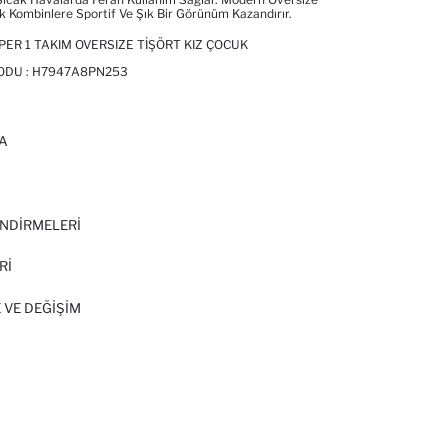
k Kombinlere Sportif Ve Şık Bir Görünüm Kazandırır.
ER 1 TAKIM OVERSIZE TIŞÖRT KIZ ÇOCUK
ODU :
H7947A8PN253
A
I
NDİRMELERİ
Rİ
 VE DEĞIŞIM