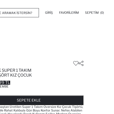
GIRIŞ
FAVORILERIM
SEPETIM
(0)
 SUPER 1 TAKIM
ŞÖRT KIZ ÇOCUK
99 TL
EMBE
FAVORILERE EKLENDI
GELINCE HABER VER
SEPETE EKLENIYOR
SEPETE EKLENDI
SEPETE EKLE
tan Üretilen Super 1 Takım Oversize Kız Çocuk Tişörtü,
 Rahat Kalıbıyla Gün Boyu Konfor Sunar. Nefes Alabilen
Sıcak Havalarda Ferah Kullanım Sağlar. Modern Oversize