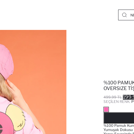
%100 PAMUK
OVERSIZE TI
199.
499.99 TL
SEÇILEN RENK:
P
%100 Pamuk Kumaş
Yumuşak Dokusu Ve
Yapısı Sayesinde 