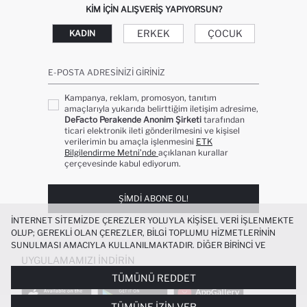
KIM IÇIN ALIŞVERIŞ YAPIYORSUN?
ERKEK
ÇOCUK
KADIN
E-POSTA ADRESINIZI GIRINIZ
Kampanya, reklam, promosyon, tanıtım
amaçlarıyla yukarıda belirttiğim iletişim adresime,
DeFacto Perakende Anonim Şirketi
tarafından
ticari elektronik ileti gönderilmesini ve kişisel
verilerimin bu amaçla işlenmesini
ETK
Bilgilendirme Metni’nde
açıklanan kurallar
çerçevesinde kabul ediyorum.
ŞIMDI ABONE OL!
İNTERNET SITEMIZDE ÇEREZLER YOLUYLA KIŞISEL VERI IŞLENMEKTE
OLUP; GEREKLI OLAN ÇEREZLER, BILGI TOPLUMU HIZMETLERININ
SUNULMASI AMACIYLA KULLANILMAKTADIR. DIĞER BIRINCI VE
ÜÇÜNCÜ TARAF ÇEREZLER ISE SIZE DAHA IYI BIR ALIŞVERIŞ
UYGULAMAMIZI İNDIRIN
DENEYIMI SUNULABILMESI, SITEMIZIN DAHA IŞLEVSEL KILINMASI VE
TÜMÜNÜ REDDET
KIŞISELLEŞTIRMESI VE AÇIK RIZA VERMENIZ HALINDE, SIZLERE
YÖNELIK PAZARLAMA FAALIYETLERININ YAPILMASI AMAÇLARIYLA
TÜMÜNE İZIN VER
SINIRLI OLARAK KULLANILACAKTIR. ÇEREZLERE DAIR TERCIHLERINIZI